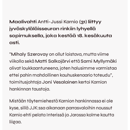
Maalivahti
Antti-Jussi Karnio
(31) liittyy
jyväskyläläisseuran rinkiin lyhyellä
sopimuksella, joka kestää 18. kesäkuuta
asti.
”
Mihaly Szerovay
on ollut loistava, mutta viime
viikolla sekä
Matti Salkojärvi
että
Sami Myllymäk
i
olivat loukkaantuneena, joten halusimme varmistaa
ettei pahin mahdollinen kauhuskenaario toteudu”,
toimitusjohtaja
Joni Vesalainen
kertoi Karnion
hankinnan taustoja.
Mistään täytemiehestä Karnion hankinnassa ei ole
kyse, sillä JJK:ssa aikanaan parrasvaloihin noussut
Karnio ehti pelata Interissä ja Jarossa kolme kautta
liigaa.