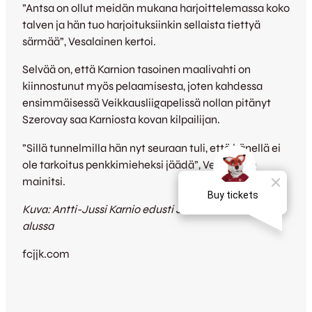
”Antsa on ollut meidän mukana harjoittelemassa koko
talven ja hän tuo harjoituksiinkin sellaista tiettyä
särmää”, Vesalainen kertoi.
Selvää on, että Karnion tasoinen maalivahti on
kiinnostunut myös pelaamisesta, joten kahdessa
ensimmäisessä Veikkausliigapelissä nollan pitänyt
Szerovay saa Karniosta kovan kilpailijan.
”Sillä tunnelmilla hän nyt seuraan tuli, että hänellä ei
ole tarkoitus penkkimieheksi jäädä”, Vesalainen
mainitsi.
Kuva: Antti-Jussi Karnio edusti JJK:ta 2000-luvun
alussa
fcjjk.com