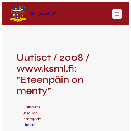
JJK Jyväskylä
Uutiset / 2008 /
www.ksml.fi:
”Eteenpäin on
menty”
Julkaistu
31.10.2008
Kategoria
Uutiset