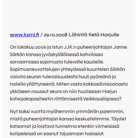
www.ksml.fi
/ 29.10.2008 Lähintä tietä Harjulle
On lokakuu 2006 ja istun JJK:n puheenjohtajan Janne
Särkän kanssa jyväskyläläisessä kahvilassa
sorvaamassa sopimusta tulevalle kaudelle.
Sopimusneuvottelujen yhteydessä kuuntelen Särkän
visioita seuran tulevaisuudesta huuli pyöreänä ja
todella yllättyneenä. Miten vasta kakkosdivisioonasta
ykköseen noussut seura on niin huolissaan Harjun
katsojakapasiteetin riittämisestä Veikkausliigassa?
Nyt kaksi vuotta myöhemmin ymmärrän paremmin,
mistä puheenjohtajan kanssa keskustelimme. Täydet
katsomot ja loistava tunnelma etenkin viimeisissä
kotipeleissä on saanut tajuamaan tosiasiat.