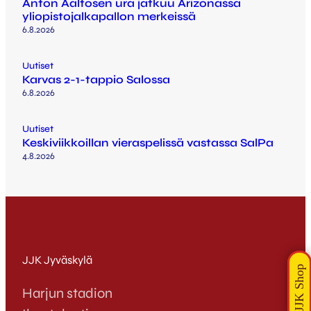
Anton Aaltosen ura jatkuu Arizonassa
yliopistojalkapallon merkeissä
6.8.2026
Uutiset
Karvas 2-1-tappio Salossa
6.8.2026
Uutiset
Keskiviikkoillan vieraspelissä vastassa SalPa
4.8.2026
JJK Jyväskylä
Harjun stadion