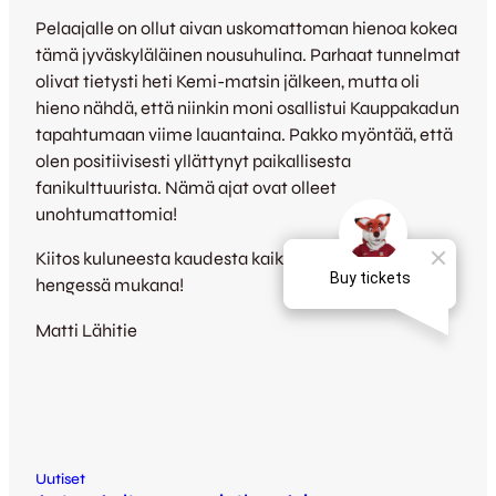
Pelaajalle on ollut aivan uskomattoman hienoa kokea
tämä jyväskyläläinen nousuhulina. Parhaat tunnelmat
olivat tietysti heti Kemi-matsin jälkeen, mutta oli
hieno nähdä, että niinkin moni osallistui Kauppakadun
tapahtumaan viime lauantaina. Pakko myöntää, että
olen positiivisesti yllättynyt paikallisesta
fanikulttuurista. Nämä ajat ovat olleet
unohtumattomia!
Kiitos kuluneesta kaudesta kaikille teille, jotka olitte
hengessä mukana!
Matti Lähitie
Uutiset