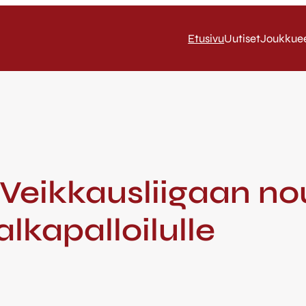
Etusivu
Uutiset
Joukkue
 Veikkausliigaan no
lkapalloilulle