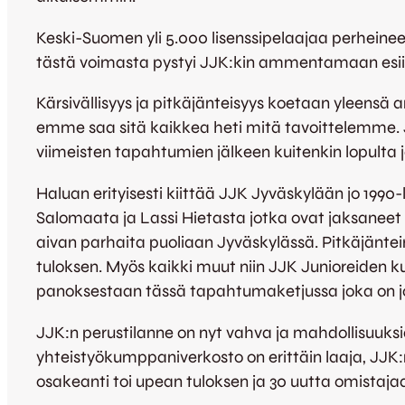
Keski-Suomen yli 5.000 lisenssipelaajaa perheinee
tästä voimasta pystyi JJK:kin ammentamaan esii
Kärsivällisyys ja pitkäjänteisyys koetaan yleensä
emme saa sitä kaikkea heti mitä tavoittelemme. 
viimeisten tapahtumien jälkeen kuitenkin lopulta jo
Haluan erityisesti kiittää JJK Jyväskylään jo 1990
Salomaata ja Lassi Hietasta jotka ovat jaksaneet k
aivan parhaita puoliaan Jyväskylässä. Pitkäjäntei
tuloksen. Myös kaikki muut niin JJK Junioreiden k
panoksestaan tässä tapahtumaketjussa joka on j
JJK:n perustilanne on nyt vahva ja mahdollisuuksia
yhteistyökumppaniverkosto on erittäin laaja, JJK
osakeanti toi upean tuloksen ja 30 uutta omistaj