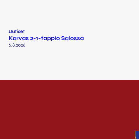
Uutiset
Karvas 2-1-tappio Salossa
6.8.2026