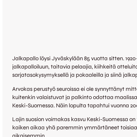
Jalkapallo löysi Jyväskylään 85 vuotta sitten. 192
jalkapalloiluun, taitavia pelaajia, kiihkeitä ottelu
sarjatasokysymyksellä ja pokaaleilla ja siinä jalka
Arvokas perustyö seuroissa ei ole synnyttänyt mitt
kuitenkin valaistuvat ja palkinto odottaa maali
Keski-Suomessa. Näin lopulta tapahtui vuonna 2008 
Lajin suosion voimakas kasvu Keski-Suomessa on tu
kaiken aikaa yhä paremmin ymmärtäneet toisiaan
aikaisemmin.