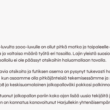
0-luvulta 2000-luvulle on ollut pitkä matka ja taipaleel
ita ja valtaisa määrä työtä eri tasoilla. Lajin yleistä suo
palloilu ei ole päässyt otsikoihin haluamallaan tavalla.
avia otsikoita ja futiksen asema on pysynyt tukevasti 
ssa kun osaamme olla pitkäjänteisiä tekemisessämme ja
ja keskisuomalainen jalkapalloväki pokkasi palkinnon it
onut jalkapallon pariin koko ajan lisää uusia tekijöitä
 on kannatus kanavoitunut Harjullekin yhtenäisempän