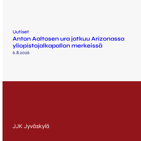
Uutiset
Anton Aaltosen ura jatkuu Arizonassa
yliopistojalkapallon merkeissä
6.8.2026
JJK Jyväskylä