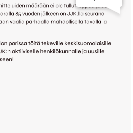
tteluiden määrään ei ole tullut loppua ja asia on
saralla 85 vuoden jälkeen on JJK:lla seurana
an vaalia parhaalla mahdollisella tavalla ja
on parissa töitä tekeville keskisuomalaisille
K:n aktiiviselle henkilökunnalle ja uusille
kseen!