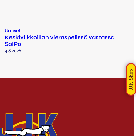
Uutiset
Keskiviikkoillan vieraspelissä vastassa
SalPa
4.8.2026