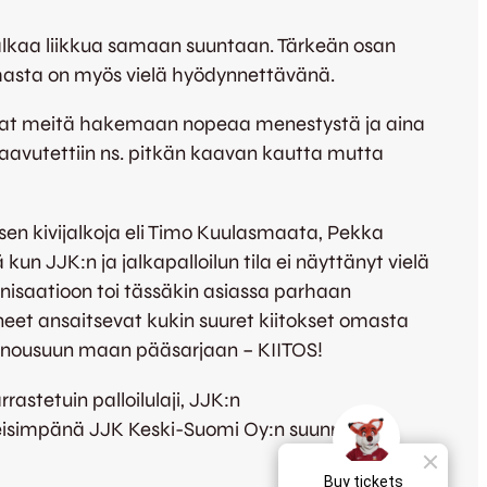
 alkaa liikkua samaan suuntaan. Tärkeän osan
masta on myös vielä hyödynnettävänä.
 ajavat meitä hakemaan nopeaa menestystä ja aina
aavutettiin ns. pitkän kaavan kautta mutta
uksen kivijalkoja eli Timo Kuulasmaata, Pekka
n JJK:n ja jalkapalloilun tila ei näyttänyt vielä
nisaatioon toi tässäkin asiassa parhaan
neet ansaitsevat kukin suuret kiitokset omasta
 nousuun maan pääsarjaan – KIITOS!
astetuin palloilulaji, JJK:n
imeisimpänä JJK Keski-Suomi Oy:n suunnattu