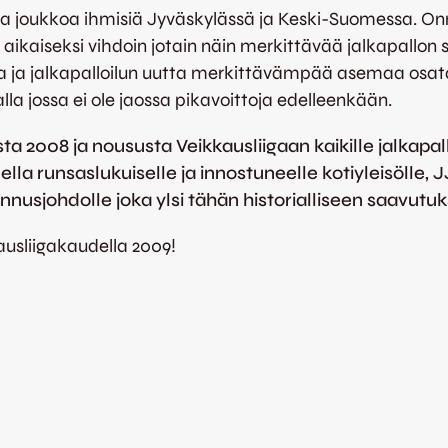
ta joukkoa ihmisiä Jyväskylässä ja Keski-Suomessa. Onni
aikaiseksi vihdoin jotain näin merkittävää jalkapallon 
oa ja jalkapalloilun uutta merkittävämpää asemaa osata
jalla jossa ei ole jaossa pikavoittoja edelleenkään.
 2008 ja noususta Veikkausliigaan kaikille jalkapall
lla runsaslukuiselle ja innostuneelle kotiyleisölle, JJ
mennusjohdolle joka ylsi tähän historialliseen saavutu
ausliigakaudella 2009!