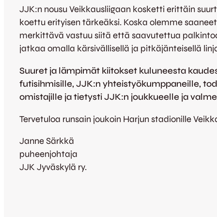
JJK:n nousu Veikkausliigaan kosketti erittäin suur
koettu erityisen tärkeäksi. Koska olemme saaneet 
merkittävä vastuu siitä että saavutettua palkint
jatkaa omalla kärsivällisellä ja pitkäjänteisellä lin
Suuret ja lämpimät kiitokset kuluneesta kaudesta
futisihmisille, JJK:n yhteistyökumppaneille, tode
omistajille ja tietysti JJK:n joukkueelle ja val
Tervetuloa runsain joukoin Harjun stadionille Veikk
Janne Särkkä
puheenjohtaja
JJK Jyväskylä ry.