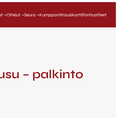
et
Ottelut
Seura
Kumppanit
Kausikortti
Fanituotteet
usu – palkinto