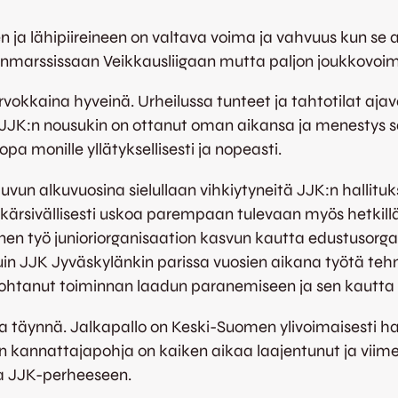
n ja lähipiireineen on valtava voima ja vahvuus kun se
nmarssissaan Veikkausliigaan mutta paljon joukkovoi
 arvokkaina hyveinä. Urheilussa tunteet ja tahtotilat
JJK:n nousukin on ottanut oman aikansa ja menestys s
pa monille yllätyksellisesti ja nopeasti.
-luvun alkuvuosina sielullaan vihkiytyneitä JJK:n hallit
ärsivällisesti uskoa parempaan tulevaan myös hetkillä ku
nen työ junioriorganisaation kasvun kautta edustusorga
uin JJK Jyväskylänkin parissa vuosien aikana työtä teh
ohtanut toiminnan laadun paranemiseen ja sen kautta
 täynnä. Jalkapallo on Keski-Suomen ylivoimaisesti harr
:n kannattajapohja on kaiken aikaa laajentunut ja vi
aa JJK-perheeseen.