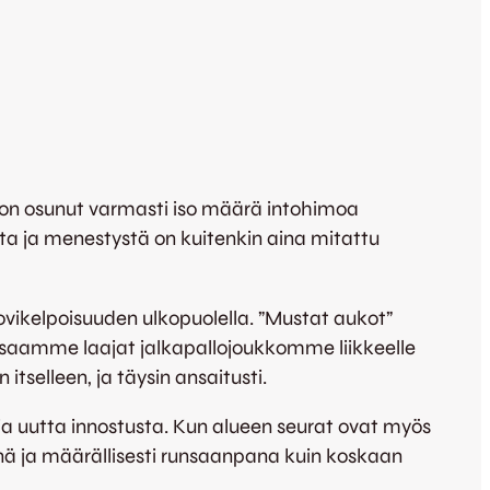
le on osunut varmasti iso määrä intohimoa
siota ja menestystä on kuitenkin aina mitattu
hovikelpoisuuden ulkopuolella. ”Mustat aukot”
 saamme laajat jalkapallojoukkomme liikkeelle
selleen, ja täysin ansaitusti.
 ja uutta innostusta. Kun alueen seurat ovat myös
ä ja määrällisesti runsaanpana kuin koskaan