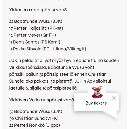
Ykkösen maalipörssi 2008
22 Babatunde Wusu (JJK)
17 Petteri Kaijasilta (PK-35)
12 Petter Meyer (GrIFK)
11 Denis Santos (PS Kemi)
11 Pekka Sihvola (FC H-linna/Viikingit)
JJK:n pelaajat olivat myös hyvin edustettuina kauden
Veikkauspörssissä. Babatunde Wusu voitti
pörssikilpailun 32 pörssipisteellä ennen Christian
Sundia joka pokkasi 30 pistettä. JJK:n Ady sijoittui
jaetulle 6. sijalle 16 pörssipisteellä.
Ykkösen Veikkauspörssi 2008
32 Babatunde Wusu (JJK)
30 Christian Sund (VIFK)
22 Petteri Rönkkö (Jippo)