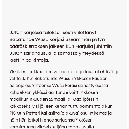
JJK:n kärjessä tuloksellisesti viilettänyt
Babatunde Wusu korjasi useamman pytyn
päätöskierroksen jälkeen kun Harjulla juhlittiin
JJK:n sarjanousua ja samassa yhteydessä
jaettiin palkintoja.
Ykkösen joukkueiden valmentajat ja taustat ehtivät jo
valita JJK:n Babatunde Wusun Ykkösen kauden
pelaajaksi. Yhteensä Wusu keräsi äänestyksessä
kahdeksan ykkössijaa. Tunde voitti Ykkösen
maalikuninkuuden 22 maalilla. Maalipörssin
kakkoseksi ylsi jälleen kerran tuttu pommittaja kun
PK-35:n Petteri Kaijasilta (alakuva) osui 17 kertaa ja
näin hän jatkoi hienoa sarjaansa Ykkösen
varmimpana viimeistelijänä 2000-luvulla.