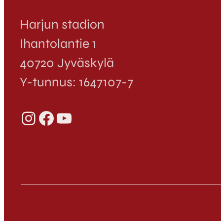
Harjun stadion
Ihantolantie 1
40720 Jyväskylä
Y-tunnus: 1647107-7
Instagram
Facebook
YouTube