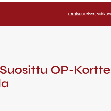
Etusivu
Uutiset
Joukkue
 Suosittu OP-Korttel
la