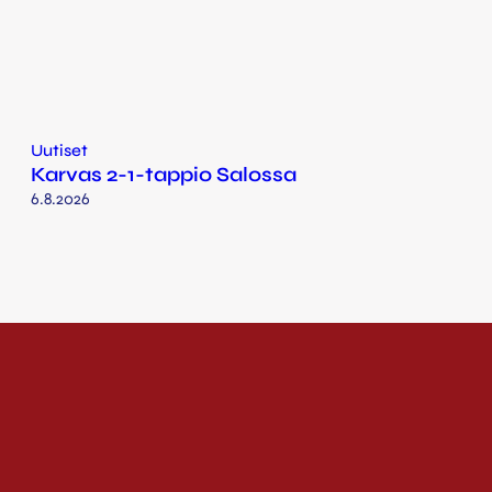
Uutiset
Karvas 2-1-tappio Salossa
6.8.2026