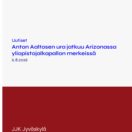
Uutiset
Anton Aaltosen ura jatkuu Arizonassa
yliopistojalkapallon merkeissä
6.8.2026
JJK Jyväskylä