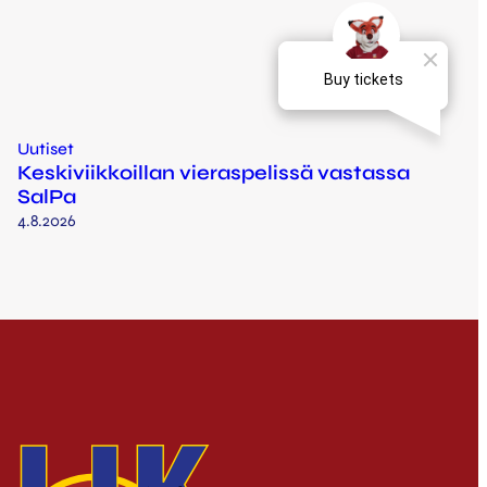
Uutiset
Keskiviikkoillan vieraspelissä vastassa
SalPa
4.8.2026