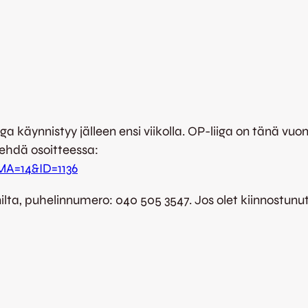
 käynnistyy jälleen ensi viikolla. OP-liiga on tänä vuonn
tehdä osoitteessa:
HMA=14&ID=1136
ilta, puhelinnumero: 040 505 3547. Jos olet kiinnostunu