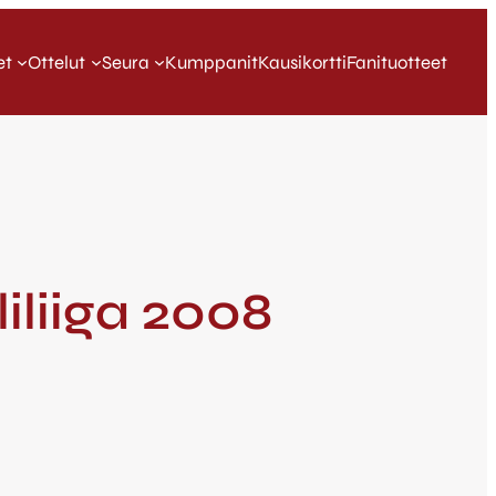
et
Ottelut
Seura
Kumppanit
Kausikortti
Fanituotteet
iliiga 2008