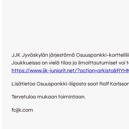
JJK Jyväskylän järjestämä Osuuspankki-kortteliliiga
Joukkueissa on vielä tilaa ja ilmoittautumiset voi 
https://www.jjk-juniorit.net/?action=arkisto&RY
Lisätietoa Osuuspankki-liigasta saat Ralf Karlsson
Tervetuloa mukaan toimintaan.
fcjjk.com