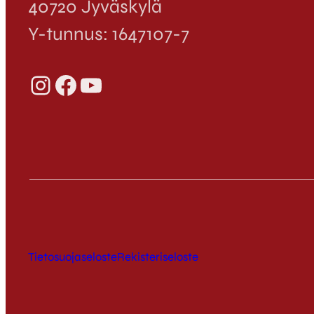
40720 Jyväskylä
Y-tunnus: 1647107-7
Instagram
Facebook
YouTube
Tietosuojaseloste
Rekisteriseloste