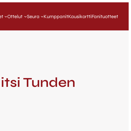
et
Ottelut
Seura
Kumppanit
Kausikortti
Fanituotteet
litsi Tunden