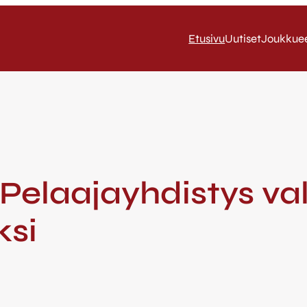
Etusivu
Uutiset
Joukkue
 Pelaajayhdistys va
ksi