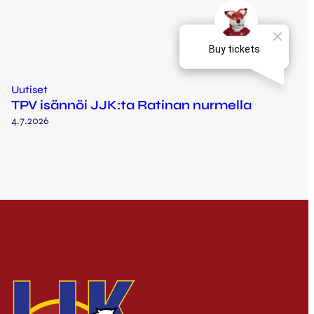
Uutiset
TPV isännöi JJK:ta Ratinan nurmella
4.7.2026