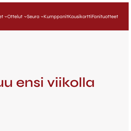
et
Ottelut
Seura
Kumppanit
Kausikortti
Fanituotteet
u ensi viikolla