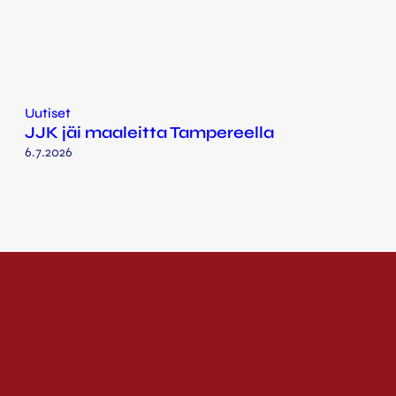
Uutiset
JJK jäi maaleitta Tampereella
6.7.2026