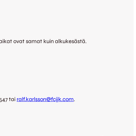
-paikat ovat samat kuin alkukesästä.
547 tai
ralf.karlsson@fcjjk.com
.