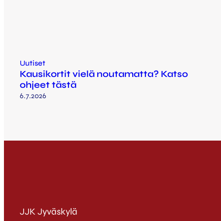
Uutiset
Kausikortit vielä noutamatta? Katso
ohjeet tästä
6.7.2026
JJK Jyväskylä