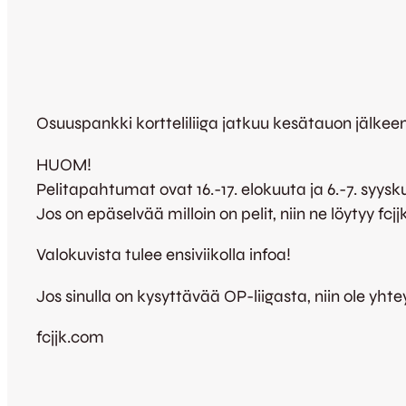
Osuuspankki kortteliliiga jatkuu kesätauon jälkeen
HUOM!
Pelitapahtumat ovat 16.-17. elokuuta ja 6.-7. syysk
Jos on epäselvää milloin on pelit, niin ne löytyy fcjj
Valokuvista tulee ensiviikolla infoa!
Jos sinulla on kysyttävää OP-liigasta, niin ole yht
fcjjk.com