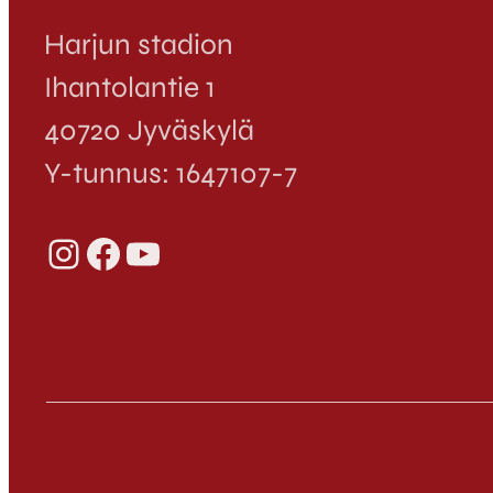
Harjun stadion
Ihantolantie 1
40720 Jyväskylä
Y-tunnus: 1647107-7
Instagram
Facebook
YouTube