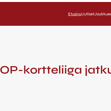
Etusivu
Uutiset
Joukkue
OP-kortteliiga jatku