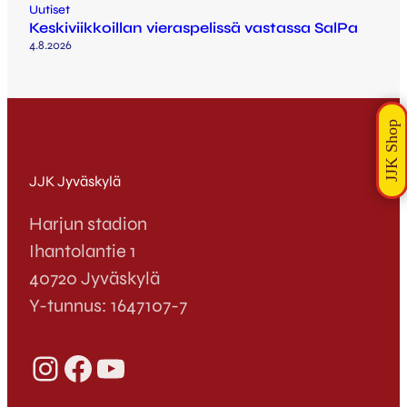
Uutiset
Keskiviikkoillan vieraspelissä vastassa SalPa
4.8.2026
JJK Jyväskylä
Harjun stadion
Ihantolantie 1
40720 Jyväskylä
Y-tunnus: 1647107-7
Instagram
Facebook
YouTube