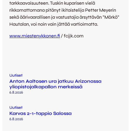
tarkkaavaisuuteen. Tuskin kuparisen vielä
rikkomattomana pitänyt ikitaistelija Petter Meyerin
sekä äärivaarallisen ja vastustajia ärsyttävän ”Mörkö”
Hautalan, voi noin vain jättää vartioimatta.
www.miestenykkonen.fi
/ fcjjk.com
Uutiset
Anton Aaltosen ura jatkuu Arizonassa
yliopistojalkapallon merkeissä
6.8.2026
Uutiset
Karvas 2-1-tappio Salossa
6.8.2026