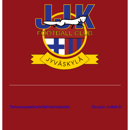
Tietosuojaseloste
Rekisteriseloste
Sivusto: kallek.fi