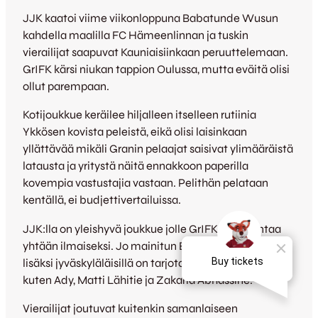
JJK kaatoi viime viikonloppuna Babatunde Wusun
kahdella maalilla FC Hämeenlinnan ja tuskin
vierailijat saapuvat Kauniaisiinkaan peruuttelemaan.
GrIFK kärsi niukan tappion Oulussa, mutta eväitä olisi
ollut parempaan.
Kotijoukkue keräilee hiljalleen itselleen rutiinia
Ykkösen kovista peleistä, eikä olisi laisinkaan
yllättävää mikäli Granin pelaajat saisivat ylimääräistä
latausta ja yritystä näitä ennakkoon paperilla
kovempia vastustajia vastaan. Pelithän pelataan
kentällä, ei budjettivertailuissa.
JJK:lla on yleishyvä joukkue jolle GrIFK ei saa antaa
yhtään ilmaiseksi. Jo mainitun Babatunde Wusun
lisäksi jyväskyläläisillä on tarjota ratkaisijoiksi nimiä
kuten Ady, Matti Lähitie ja Zakaria Abhassine.
Vierailijat joutuvat kuitenkin samanlaiseen