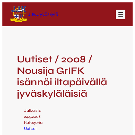
JJK Jyväskylä
Uutiset / 2008 /
Nousija GrIFK
isännöi iltapäivällä
jyväskyläläisiä
Julkaistu
24.5.2008
Kategoria
Uutiset