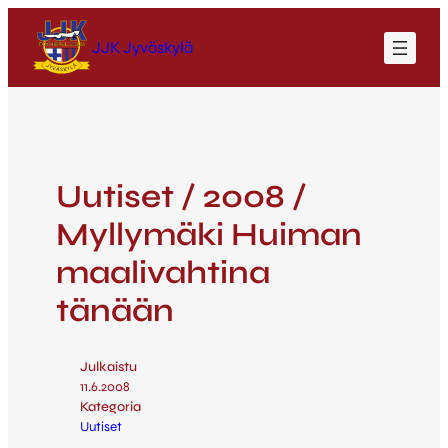
JJK Jyväskylä
Uutiset / 2008 /
Myllymäki Huiman
maalivahtina
tänään
Julkaistu
11.6.2008
Kategoria
Uutiset