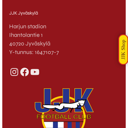
JJK Jyväskylä
Harjun stadion
Ihantolantie 1
40720 Jyväskylä
Y-tunnus: 1647107-7
Instagram
Facebook
YouTube