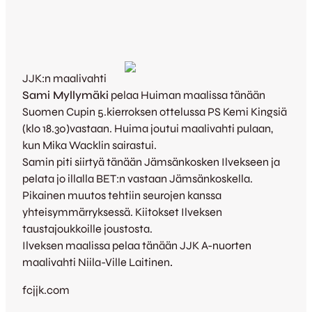
JJK:n maalivahti
Sami Myllymäki
pelaa Huiman maalissa tänään
Suomen Cupin 5.kierroksen ottelussa PS Kemi Kingsiä
(klo 18.30)vastaan. Huima joutui maalivahti pulaan,
kun Mika Wacklin sairastui.
Samin piti siirtyä tänään Jämsänkosken Ilvekseen ja
pelata jo illalla BET:n vastaan Jämsänkoskella.
Pikainen muutos tehtiin seurojen kanssa
yhteisymmärryksessä. Kiitokset Ilveksen
taustajoukkoille joustosta.
Ilveksen maalissa pelaa tänään JJK A-nuorten
maalivahti Niila-Ville Laitinen
.
fcjjk.com