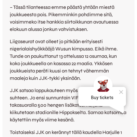
– Tässä tilanteessa emme päästä yhtään miestä
joukkueesta pois. Pikemminkin pohdimme sitä,
voisimmeko itse hankkia siirtoikkunan avautuessa
elokuun alussa jonkun vahvistuksen.
Liigaseurat ovat olleet jo pitkään erityisesti
nigerialaishyökkääjä Wusun kimpussa. Eikä ihme.
Tunde on paukuttanut 13 ottelussa 12 osumaa, kun
koko joukkueella on kasassa 22 maalia. Ykkösen
joukkueista peräti kuusi on tehnyt vähemmän
maaleja kuin JJK-tykki yksinään.
JJK satsaa loppukauteen myös Harjun olosuhteiden
suhteen. Jo ensi sunnuntain VIFK-ottelussa on
takasuoralla 500 hengen lisäkatsomo, joka
kiikutetaan stadionille Hippokselta. Samaa katsomoa
käytettiin myös viime kesänä.
Toistaiseksi JJK on kerännyt tällä kaudella Harjulle 1