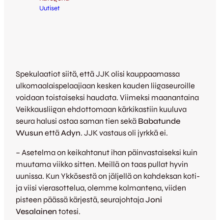
Uutiset
Spekulaatiot siitä, että JJK olisi kauppaamassa
ulkomaalaispelaajiaan kesken kauden liigaseuroille
voidaan toistaiseksi haudata. Viimeksi maanantaina
Veikkausliigan ehdottomaan kärkikastiin kuuluva
seura halusi ostaa saman tien sekä
Babatunde
Wusun
että
Adyn
. JJK vastaus oli jyrkkä ei.
– Asetelma on keikahtanut ihan päinvastaiseksi kuin
muutama viikko sitten. Meillä on taas pullat hyvin
uunissa. Kun Ykkösestä on jäljellä on kahdeksan koti-
ja viisi vierasottelua, olemme kolmantena, viiden
pisteen päässä kärjestä, seurajohtaja
Joni
Vesalainen
totesi.