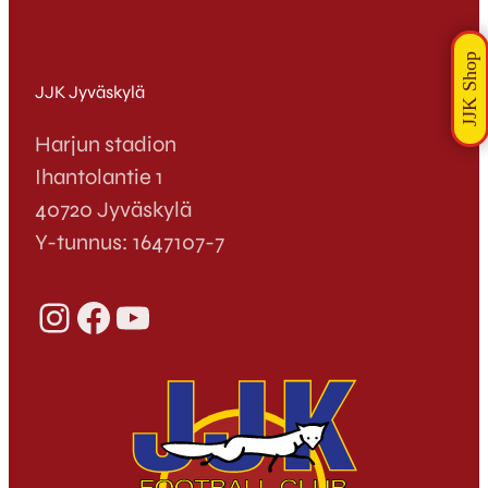
JJK Jyväskylä
Harjun stadion
Ihantolantie 1
40720 Jyväskylä
Y-tunnus: 1647107-7
Instagram
Facebook
YouTube