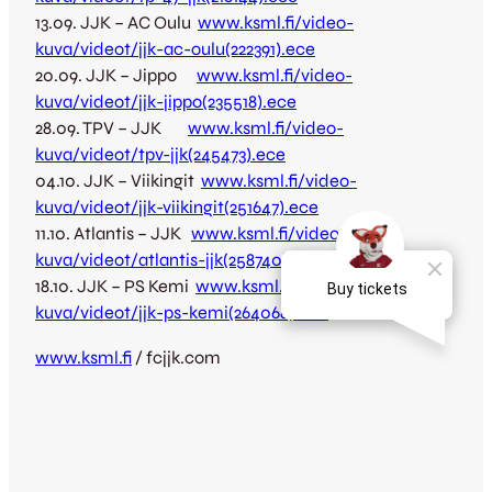
13.09. JJK – AC Oulu
www.ksml.fi/video-
kuva/videot/jjk-ac-oulu(222391).ece
20.09. JJK – Jippo
www.ksml.fi/video-
kuva/videot/jjk-jippo(235518).ece
28.09. TPV – JJK
www.ksml.fi/video-
kuva/videot/tpv-jjk(245473).ece
04.10. JJK – Viikingit
www.ksml.fi/video-
kuva/videot/jjk-viikingit(251647).ece
11.10. Atlantis – JJK
www.ksml.fi/video-
kuva/videot/atlantis-jjk(258740).ece
18.10. JJK – PS Kemi
www.ksml.fi/video-
kuva/videot/jjk-ps-kemi(264068).ece
www.ksml.fi
/ fcjjk.com