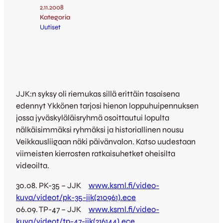
2.11.2008
Kategoria
Uutiset
JJK:n syksy oli riemukas sillä erittäin tasaisena
edennyt Ykkönen tarjosi hienon loppuhuipennuksen
jossa jyväskyläläisryhmä osoittautui lopulta
nälkäisimmäksi ryhmäksi ja historiallinen nousu
Veikkausliigaan näki päivänvalon. Katso uudestaan
viimeisten kierrosten ratkaisuhetket oheisilta
videoilta.
30.08. PK-35 – JJK
www.ksml.fi/video-
kuva/videot/pk-35-jjk(210961).ece
06.09. TP-47 – JJK
www.ksml.fi/video-
kuva/videot/tp-47-jjk(216144).ece