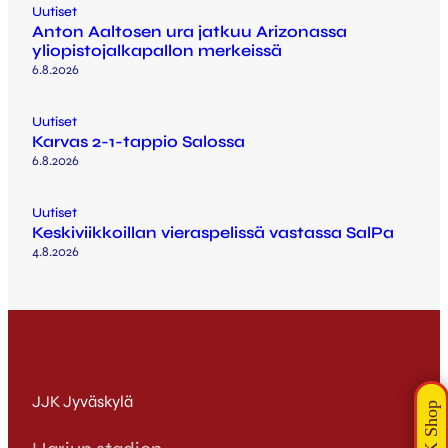
Uutiset
Anton Aaltosen ura jatkuu Arizonassa
yliopistojalkapallon merkeissä
6.8.2026
Uutiset
Karvas 2-1-tappio Salossa
6.8.2026
Uutiset
Keskiviikkoillan vieraspelissä vastassa SalPa
4.8.2026
JJK Jyväskylä