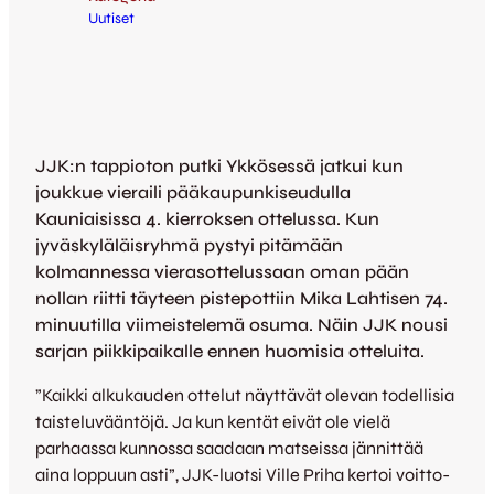
Uutiset
JJK:n tappioton putki Ykkösessä jatkui kun
joukkue vieraili pääkaupunkiseudulla
Kauniaisissa 4. kierroksen ottelussa. Kun
jyväskyläläisryhmä pystyi pitämään
kolmannessa vierasottelussaan oman pään
nollan riitti täyteen pistepottiin Mika Lahtisen 74.
minuutilla viimeistelemä osuma. Näin JJK nousi
sarjan piikkipaikalle ennen huomisia otteluita.
”Kaikki alkukauden ottelut näyttävät olevan todellisia
taisteluvääntöjä. Ja kun kentät eivät ole vielä
parhaassa kunnossa saadaan matseissa jännittää
aina loppuun asti”, JJK-luotsi Ville Priha kertoi voitto-