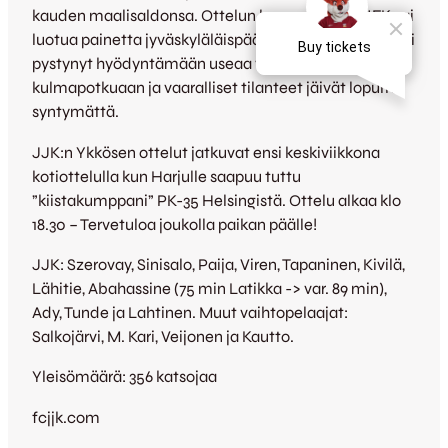
kauden maalisaldonsa. Ottelun loppua kohti GrIFK sai
luotua painetta jyväskyläläispäätyyn mutta joukkue ei
pystynyt hyödyntämään useaa vapaa- ja
kulmapotkuaan ja vaaralliset tilanteet jäivät lopulta
syntymättä.
JJK:n Ykkösen ottelut jatkuvat ensi keskiviikkona
kotiottelulla kun Harjulle saapuu tuttu
”kiistakumppani” PK-35 Helsingistä. Ottelu alkaa klo
18.30 – Tervetuloa joukolla paikan päälle!
JJK: Szerovay, Sinisalo, Paija, Viren, Tapaninen, Kivilä,
Lähitie, Abahassine (75 min Latikka -> var. 89 min),
Ady, Tunde ja Lahtinen. Muut vaihtopelaajat:
Salkojärvi, M. Kari, Veijonen ja Kautto.
Yleisömäärä: 356 katsojaa
fcjjk.com