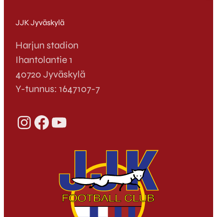
JJK Jyväskylä
Harjun stadion
Ihantolantie 1
40720 Jyväskylä
Y-tunnus: 1647107-7
Instagram
Facebook
YouTube