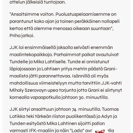
ottelun jälkeisiä tuntojaan.
”Ansaitsimme voiton. Puolustuspelaamisemme on
parantunut koko ajan ja toinen peräkkäinen nollapeli
kertoo että olemme menossa oikeaan suuntaan”,
Priha jatkoi.
JJK loi ensimmäisellä jaksolla selvästi enemmän
maalintekopaikkoja. Parhaimmat paikat avautuivat
Tundelle ja Mika Lahtiselle. Tunde ei onnistunut
läpiajossaan ja Lahtisen yritys metrin päästä Grani-
maalista jätti parannettavaa. Isännillä oli myös
mahdollisuus viimeistelyyn mutta tarvittiin JJK-vahti
Mihaly Szerovayn upea torjunta jotta Grani ei siirtynyt
komealla vapaapotkulla johtoon 30. minuutilla.
JJK siirtyi ansaittuun johtoon 74. minuutilla. Tuomas
Latikka teki tärkeän riiston puolikentässä ja Adyn ja
Tunden esityöstä Mika Lahtinen sijoitti pallon
varmasti IFK-maaliin ja näin ”Lada” avasi samalla