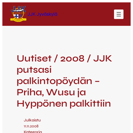
JJK Jyväskylä
Uutiset / 2008 / JJK
putsasi
palkintopöydän –
Priha, Wusu ja
Hyppönen palkittiin
Julkaistu
11.11.2008
Kategoria