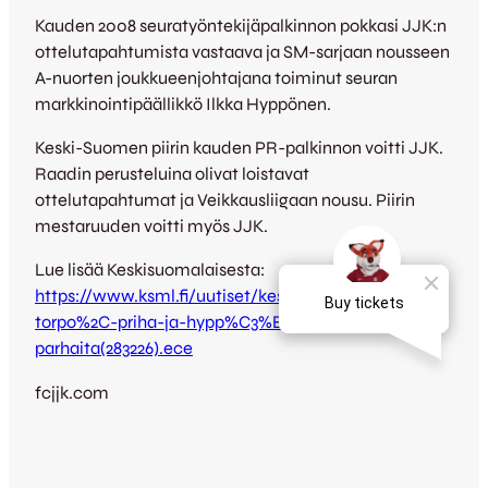
Kauden 2008 seuratyöntekijäpalkinnon pokkasi JJK:n
ottelutapahtumista vastaava ja SM-sarjaan nousseen
A-nuorten joukkueenjohtajana toiminut seuran
markkinointipäällikkö Ilkka Hyppönen.
Keski-Suomen piirin kauden PR-palkinnon voitti JJK.
Raadin perusteluina olivat loistavat
ottelutapahtumat ja Veikkausliigaan nousu. Piirin
mestaruuden voitti myös JJK.
Lue lisää Keskisuomalaisesta:
https://www.ksml.fi/uutiset/keski-suomi/wusu%2C-
torpo%2C-priha-ja-hypp%C3%B6nen-keski-suomen-
parhaita(283226).ece
fcjjk.com