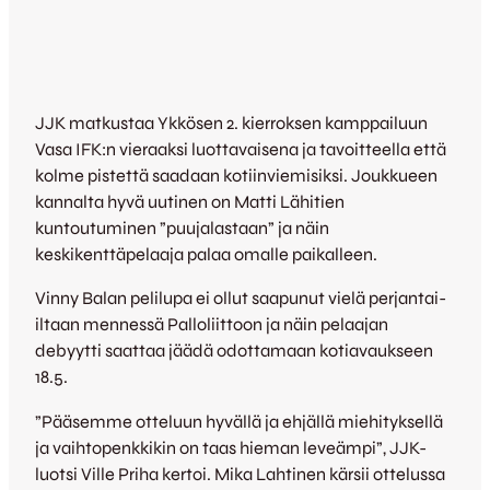
JJK matkustaa Ykkösen 2. kierroksen kamppailuun
Vasa IFK:n vieraaksi luottavaisena ja tavoitteella että
kolme pistettä saadaan kotiinviemisiksi. Joukkueen
kannalta hyvä uutinen on Matti Lähitien
kuntoutuminen ”puujalastaan” ja näin
keskikenttäpelaaja palaa omalle paikalleen.
Vinny Balan pelilupa ei ollut saapunut vielä perjantai-
iltaan mennessä Palloliittoon ja näin pelaajan
debyytti saattaa jäädä odottamaan kotiavaukseen
18.5.
”Pääsemme otteluun hyvällä ja ehjällä miehityksellä
ja vaihtopenkkikin on taas hieman leveämpi”, JJK-
luotsi Ville Priha kertoi. Mika Lahtinen kärsii ottelussa