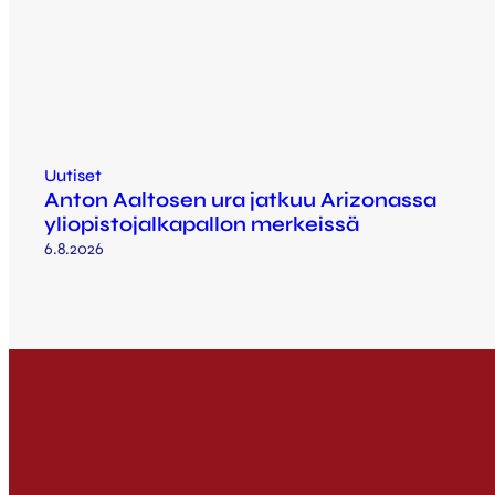
Uutiset
Anton Aaltosen ura jatkuu Arizonassa
yliopistojalkapallon merkeissä
6.8.2026