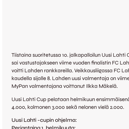
Tiistaina suoritetussa 10. jalkapalloilun Uusi Laht
sai vastustajakseen viime vuoden finalistin FC L
voitti Lahden rankkareilla. Veikkausliigassa FC Laht
kaudella sijalle 8. Lahden uusi valmentaja on vii
MyPan valmentajana voittanut Ilkka Mäkelä.
Uusi Lahti Cup pelataan helmikuun ensimmäisenä v
4.000, kolmonen 3.000 sekä nelonen vielä 2.000.
Uusi Lahti -cupin ohjelma:
Perjantaina 1. helmikuuta: