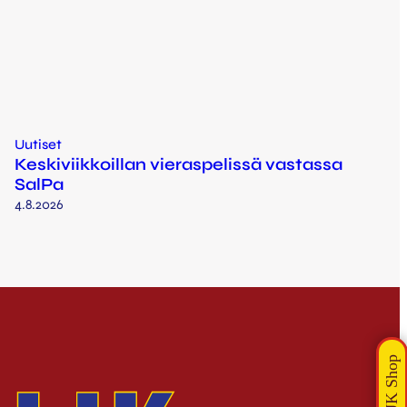
Uutiset
Keskiviikkoillan vieraspelissä vastassa
SalPa
4.8.2026