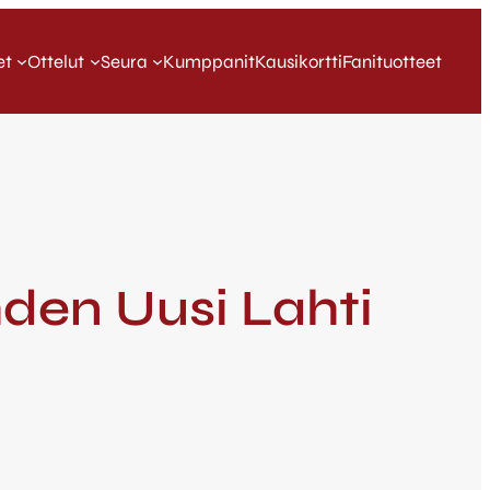
et
Ottelut
Seura
Kumppanit
Kausikortti
Fanituotteet
hden Uusi Lahti