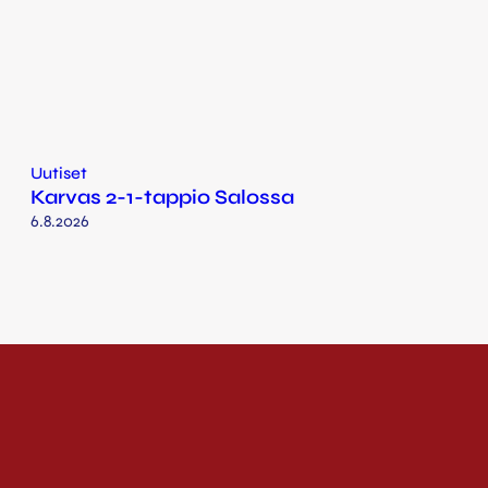
Uutiset
Karvas 2-1-tappio Salossa
6.8.2026