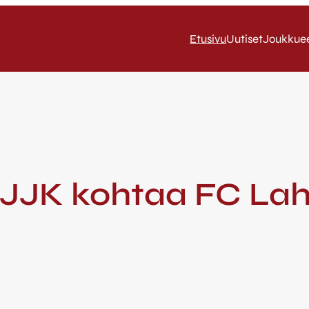
Etusivu
Uutiset
Joukkue
/ JJK kohtaa FC La