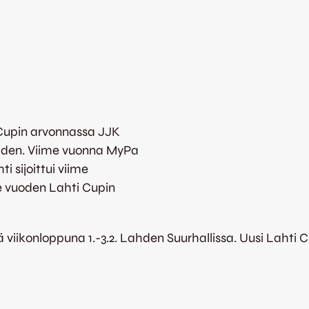
i Cupin arvonnassa JJK
ahden. Viime vuonna MyPa
i sijoittui viime
me vuoden Lahti Cupin
iikonloppuna 1.-3.2. Lahden Suurhallissa. Uusi Lahti C