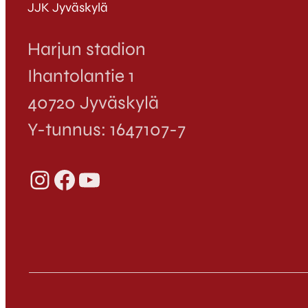
JJK Jyväskylä
Harjun stadion
Ihantolantie 1
40720 Jyväskylä
Y-tunnus: 1647107-7
Instagram
Facebook
YouTube