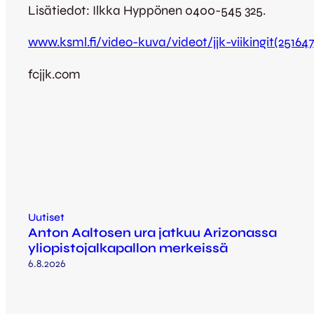
Lisätiedot: Ilkka Hyppönen 0400-545 325.
www.ksml.fi/video-kuva/videot/jjk-viikingit(251647
fcjjk.com
Uutiset
Anton Aaltosen ura jatkuu Arizonassa
yliopistojalkapallon merkeissä
6.8.2026