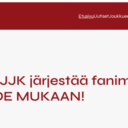
Etusivu
Uutiset
Joukkue
 JJK järjestää fani
HDE MUKAAN!