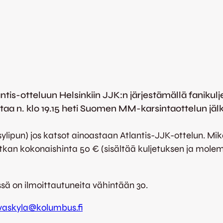
tis-otteluun Helsinkiin JJK:n järjestämällä fanikulj
ttaa n. klo 19.15 heti Suomen MM-karsintaottelun jäl
ylipun) jos katsot ainoastaan Atlantis-JJK-ottelun. Mi
n kokonaishinta 50 € (sisältää kuljetuksen ja molempi
sä on ilmoittautuneita vähintään 30.
jyvaskyla@kolumbus.fi