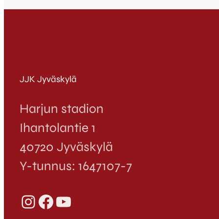
JJK Jyväskylä
Harjun stadion
Ihantolantie 1
40720 Jyväskylä
Y-tunnus: 1647107-7
Instagram
Facebook
YouTube