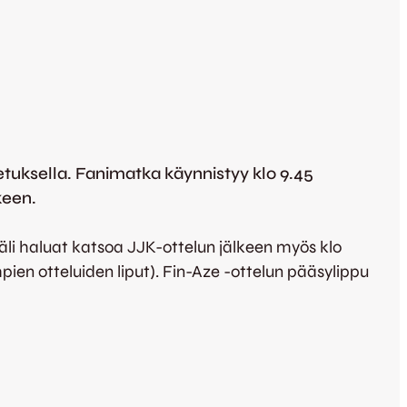
etuksella. Fanimatka käynnistyy klo 9.45
keen.
käli haluat katsoa JJK-ottelun jälkeen myös klo
en otteluiden liput). Fin-Aze -ottelun pääsylippu