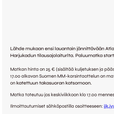
Lähde mukaan ensi lauantain jännittävään Atlan
Harjukadun tilausajolaiturlta. Paluumatka star
Matkan hinta on 25 € (sisältää kuljetuksen ja pääs
17.00 alkavan Suomen MM-karsintaottelun on matka
on
katettuun takasuoran katsomoon.
Matka toteutuu jos keskiviikkoon klo 17.00 mennes
Ilmoittautumiset sähköpostilla osoitteeseen:
jjk.