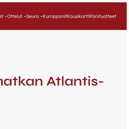
et
Ottelut
Seura
Kumppanit
Kausikortti
Fanituotteet
matkan Atlantis-