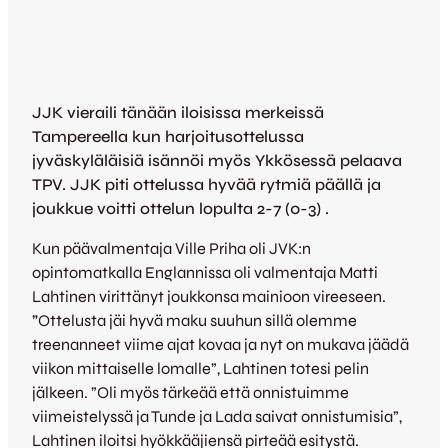
JJK vieraili tänään iloisissa merkeissä
Tampereella kun harjoitusottelussa
jyväskyläläisiä isännöi myös Ykkösessä pelaava
TPV. JJK piti ottelussa hyvää rytmiä päällä ja
joukkue voitti ottelun lopulta 2-7 (0-3) .
Kun päävalmentaja Ville Priha oli JVK:n
opintomatkalla Englannissa oli valmentaja Matti
Lahtinen virittänyt joukkonsa mainioon vireeseen.
”
Ottelusta jäi hyvä maku suuhun sillä olemme
treenanneet viime ajat kovaa ja nyt on mukava jäädä
viikon mittaiselle lomalle”, Lahtinen totesi pelin
jälkeen. ”Oli myös tärkeää että onnistuimme
viimeistelyssä ja Tunde ja Lada saivat onnistumisia”,
Lahtinen iloitsi hyökkääjiensä pirteää esitystä.