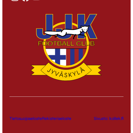
Tietosuojaseloste
Rekisteriseloste
Sivusto: kallek.fi