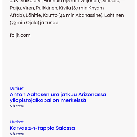
JJK: Salkojärvi, Hannula (46 min Veijonen), Sinisalo,
Paija, Viren, Pulkkinen, Kivilä (67 min Khyam
Aftab), Lähitie, Kautto (46 min Abahassine), Lahtinen
(73 min Ojala) ja Tunde.
fcjjk.com
Uutiset
Anton Aaltosen ura jatkuu Arizonassa
yliopistojalkapallon merkeissä
6.8.2026
Uutiset
Karvas 2-1-tappio Salossa
6.8.2026