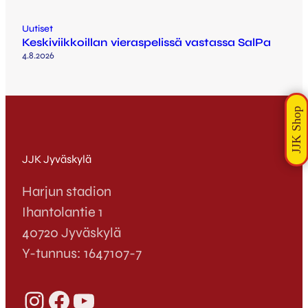
Uutiset
Keskiviikkoillan vieraspelissä vastassa SalPa
4.8.2026
JJK Jyväskylä
Harjun stadion
Ihantolantie 1
40720 Jyväskylä
Y-tunnus: 1647107-7
Instagram
Facebook
YouTube