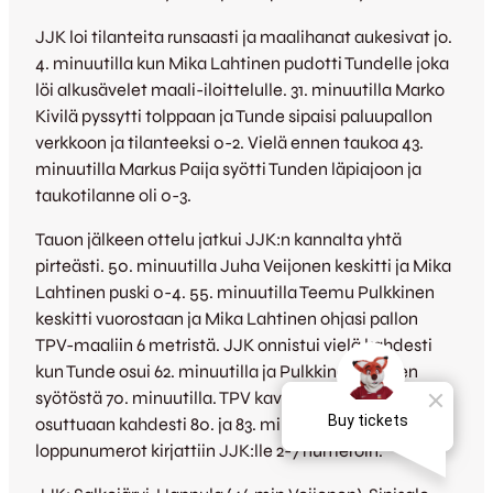
JJK loi tilanteita runsaasti ja maalihanat aukesivat jo.
4. minuutilla kun Mika Lahtinen pudotti Tundelle joka
löi alkusävelet maali-iloittelulle. 31. minuutilla Marko
Kivilä pyssytti tolppaan ja Tunde sipaisi paluupallon
verkkoon ja tilanteeksi 0-2. Vielä ennen taukoa 43.
minuutilla Markus Paija syötti Tunden läpiajoon ja
taukotilanne oli 0-3.
Tauon jälkeen ottelu jatkui JJK:n kannalta yhtä
pirteästi. 50. minuutilla Juha Veijonen keskitti ja Mika
Lahtinen puski 0-4. 55. minuutilla Teemu Pulkkinen
keskitti vuorostaan ja Mika Lahtinen ohjasi pallon
TPV-maaliin 6 metristä. JJK onnistui vielä kahdesti
kun Tunde osui 62. minuutilla ja Pulkkinen Tunden
syötöstä 70. minuutilla. TPV kavensi lopussa
osuttuaan kahdesti 80. ja 83. minuutilla ja näin
loppunumerot kirjattiin JJK:lle 2-7 numeroin.