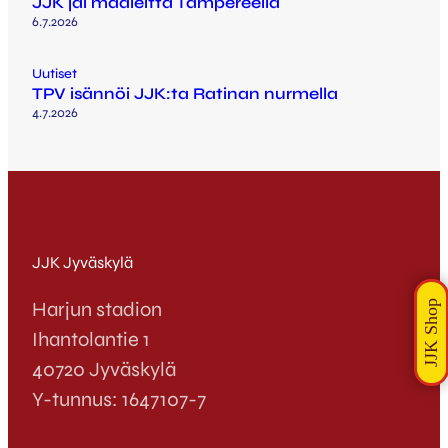
JJK jäi maaleitta Tampereella
6.7.2026
Uutiset
TPV isännöi JJK:ta Ratinan nurmella
4.7.2026
JJK Jyväskylä
Harjun stadion
Ihantolantie 1
40720 Jyväskylä
Y-tunnus: 1647107-7