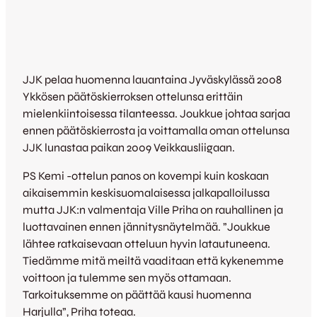
JJK pelaa huomenna lauantaina Jyväskylässä 2008
Ykkösen päätöskierroksen ottelunsa erittäin
mielenkiintoisessa tilanteessa. Joukkue johtaa sarjaa
ennen päätöskierrosta ja voittamalla oman ottelunsa
JJK lunastaa paikan 2009 Veikkausliigaan.
PS Kemi -ottelun panos on kovempi kuin koskaan
aikaisemmin keskisuomalaisessa jalkapalloilussa
mutta JJK:n valmentaja Ville Priha on rauhallinen ja
luottavainen ennen jännitysnäytelmää. ”Joukkue
lähtee ratkaisevaan otteluun hyvin latautuneena.
Tiedämme mitä meiltä vaaditaan että kykenemme
voittoon ja tulemme sen myös ottamaan.
Tarkoituksemme on päättää kausi huomenna
Harjulla”, Priha toteaa.