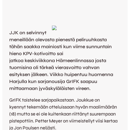
JJK on selvinnyt
meneillään olevasta pienestä peliruuhkasta
tähän saakka mainiosti kun viime sunnuntain
hieno KPV-kotivoitto sai
jatkoa keskiviikkona Hämeenlinnassa josta
tuomisina oli tärkeä vierasvoitto vahvan
esityksen jälkeen. Viikko huipentuu huomenna
Harjulla kun sarjanousija GrIFK saapuu
mittaamaan jyväskyläläisten vireen.
GrIFK taistelee sarjapaikastaan. Joukkue on
kyennyt tekemään otteluissaan hyvän maalimäärän
(18) mutta se ei ole kuitenkaan riittänyt suurempaan
pistepottiin. Petter Meyer on viimeistellyt viisi kertaa
ja Jon Poulsen neljästi.