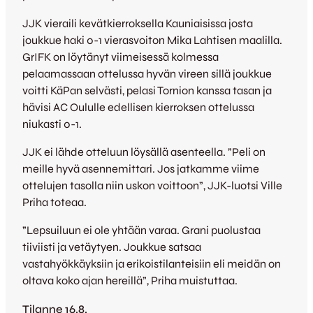
JJK vieraili kevätkierroksella Kauniaisissa josta
joukkue haki 0-1 vierasvoiton Mika Lahtisen maalilla.
GrIFK on löytänyt viimeisessä kolmessa
pelaamassaan ottelussa hyvän vireen sillä joukkue
voitti KäPan selvästi, pelasi Tornion kanssa tasan ja
hävisi AC Oululle edellisen kierroksen ottelussa
niukasti 0-1.
JJK ei lähde otteluun löysällä asenteella. ”Peli on
meille hyvä asennemittari. Jos jatkamme viime
ottelujen tasolla niin uskon voittoon”, JJK-luotsi Ville
Priha toteaa.
”Lepsuiluun ei ole yhtään varaa. Grani puolustaa
tiiviisti ja vetäytyen. Joukkue satsaa
vastahyökkäyksiin ja erikoistilanteisiin eli meidän on
oltava koko ajan hereillä”, Priha muistuttaa.
Tilanne 16.8.