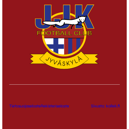
Tietosuojaseloste
Rekisteriseloste
Sivusto: kallek.fi