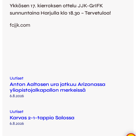
Ykkösen 17. kierroksen ottelu JJK-GrIFK
sunnuntaina Harjulla klo 18.30 – Tervetuloa!
fcjjk.com
Uutiset
Anton Aaltosen ura jatkuu Arizonassa
yliopistojalkapallon merkeissä
6.8.2026
Uutiset
Karvas 2-1-tappio Salossa
6.8.2026