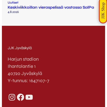
Uutiset
Keskiviikkoillan vieraspelissä vastassa SalPa
4.8.2026
JJK Jyväskylä
Harjun stadion
Ihantolantie 1
40720 Jyväskylä
Y-tunnus: 1647107-7
Instagram
Facebook
YouTube