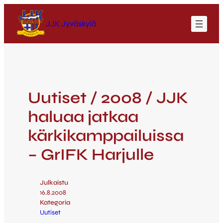
JJK Jyväskylä
Uutiset / 2008 / JJK
haluaa jatkaa
kärkikamppailuissa
– GrIFK Harjulle
Julkaistu
16.8.2008
Kategoria
Uutiset