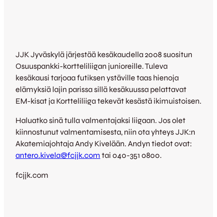
JJK Jyväskylä järjestää kesäkaudella 2008 suositun
Osuuspankki-kortteliliigan junioreille. Tuleva
kesäkausi tarjoaa futiksen ystäville taas hienoja
elämyksiä lajin parissa sillä kesäkuussa pelattavat
EM-kisat ja Kortteliliiga tekevät kesästä ikimuistoisen.
Haluatko sinä tulla valmentajaksi liigaan. Jos olet
kiinnostunut valmentamisesta, niin ota yhteys JJK:n
Akatemiajohtaja Andy Kivelään. Andyn tiedot ovat:
antero.kivela@fcjjk.com
tai 040-351 0800.
fcjjk.com