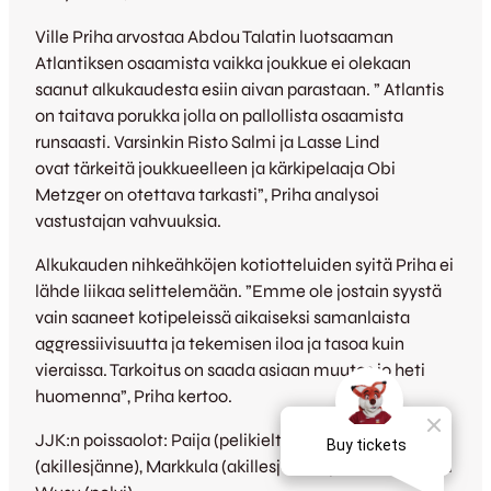
Ville Priha arvostaa Abdou Talatin luotsaaman
Atlantiksen osaamista vaikka joukkue ei olekaan
saanut alkukaudesta esiin aivan parastaan. ” Atlantis
on taitava porukka jolla on pallollista osaamista
runsaasti. Varsinkin Risto Salmi ja Lasse Lind
ovat tärkeitä joukkueelleen ja kärkipelaaja Obi
Metzger on otettava tarkasti”, Priha analysoi
vastustajan vahvuuksia.
Alkukauden nihkeähköjen kotiotteluiden syitä Priha ei
lähde liikaa selittelemään. ”Emme ole jostain syystä
vain saaneet kotipeleissä aikaiseksi samanlaista
aggressiivisuutta ja tekemisen iloa ja tasoa kuin
vieraissa. Tarkoitus on saada asiaan muutos jo heti
huomenna”, Priha kertoo.
JJK:n poissaolot: Paija (pelikielto), Pulkkinen
(akillesjänne), Markkula (akillesjänne) ja mahdollisesti