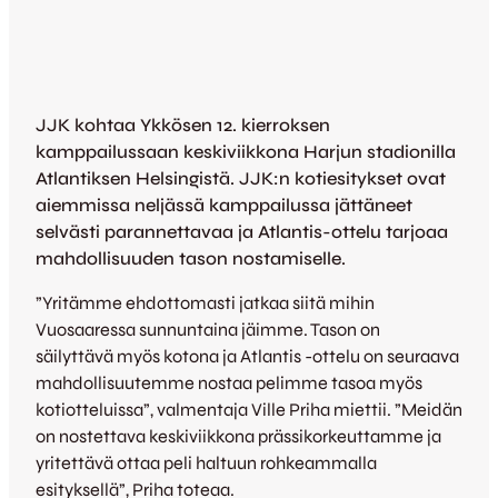
JJK kohtaa Ykkösen 12. kierroksen
kamppailussaan keskiviikkona Harjun stadionilla
Atlantiksen Helsingistä. JJK:n kotiesitykset ovat
aiemmissa neljässä kamppailussa jättäneet
selvästi parannettavaa ja Atlantis-ottelu tarjoaa
mahdollisuuden tason nostamiselle.
”Yritämme ehdottomasti jatkaa siitä mihin
Vuosaaressa sunnuntaina jäimme. Tason on
säilyttävä myös kotona ja Atlantis -ottelu on seuraava
mahdollisuutemme nostaa pelimme tasoa myös
kotiotteluissa”, valmentaja Ville Priha miettii. ”Meidän
on nostettava keskiviikkona prässikorkeuttamme ja
yritettävä ottaa peli haltuun rohkeammalla
esityksellä”, Priha toteaa.