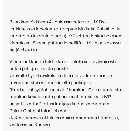
B-poikien Ykkösen A-lohkossa pelaava JJK B2-
joukkue koki kirvelän kotitappion Mikkelin Palloilijoille
lauantaina lukemin 0-1(0-1). MP johtaa lohkoa kolmen
kierroksen jälkeen puhtaalla pelillä. JJK:lla on kasassa
neljä pistettä.
Vierasjoukkueen taktiikka oli pelata suoraviivaisesti
pitkiä palloja omasta päästä
vahvalle hyökkäyskaksikolleen, ja yhden kerran se
myös onnistui ensimmäisellä puoliajalla.
”Kun helpot syötöt menivät ”harakoille” eikä luoduista
maalipaikoista saatu palloa maaliin, niin kyllä MP
ansaitsi voiton” totesi kotijoukkueen valmentaja
Pekka Olsbo ottelun jälkeen.
JJK:n seuraava ottelu on ensi sunnuntaina Lahdessa,
vastassa on Kuusysi.