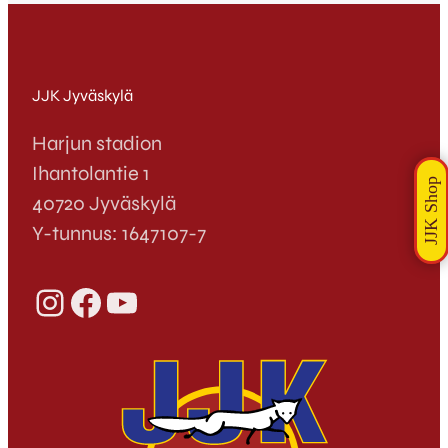
JJK Jyväskylä
Harjun stadion
Ihantolantie 1
40720 Jyväskylä
Y-tunnus: 1647107-7
Instagram
Facebook
YouTube