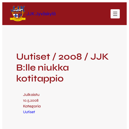
JJK Jyväskylä
Uutiset / 2008 / JJK
B:lle niukka
kotitappio
Julkaistu
10.5.2008
Kategoria
Uutiset