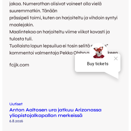
jakoa. Numerothan olisivat voineet olla vielä
suuremmatkin. Tänään
prässipeli toimi, kuten on harjoiteltu ja vihdoin syntyi
maalejakin.
Maalintekoa on harjoiteltu viime viikot kovasti ja
tulosta tuli.
Tuollaista lopun lepsuilua ei tosin selitä mikään”
kommentoi valmentaja Pekka Olsbo ottelun jälkeen.
fcjjk.com
Uutiset
Anton Aaltosen ura jatkuu Arizonassa
yliopistojalkapallon merkeissä
6.8.2026