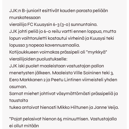
JJK:n B-juniorit esittivät kauden parasta peliään
murskatessaan
vierailija FC Kuusysin 6-3 (3-0) sunnuntaina.
JJK johti peliä jo 6-0 reilu vartti ennen loppua, mutta
lopun vaihtoruletti kostautui virheinä ja Kuusysi teki
lopussa 3 nopeaa kavennusmaalia.
Kotijoukkueen voimakas prässipeli oli ”myrkkyä”
vierailijoiden puolustukselle:
JJK iski puolet maaleistaan vastustajan pallon
menetysten jälkeen. Maaleista Ville Soininen teki 3,
Eero Markkanen 2 ja Peetu Lintinen viimeisteli yhden
osuman.
Samat miehet johtivat väsymättömästi prässipeliä ja
taustalta
tukea antoivat hienosti Mikko Hiltunen ja Janne Veija.
”Pojat pelasivat hienon 65 minuuttisen. Vastustajalla
ei ollut mitään