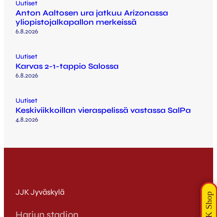
Uutiset
Anton Aaltosen ura jatkuu Arizonassa
yliopistojalkapallon merkeissä
6.8.2026
Uutiset
Karvas 2-1-tappio Salossa
6.8.2026
Uutiset
Keskiviikkoillan vieraspelissä vastassa SalPa
4.8.2026
JJK Jyväskylä
Harjun stadion