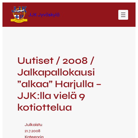
JJK Jyväskylä
Uutiset / 2008 /
Jalkapallokausi
”alkaa” Harjulla –
JJK:lla vielä 9
kotiottelua
Julkaistu
21.7.2008
Kategoria