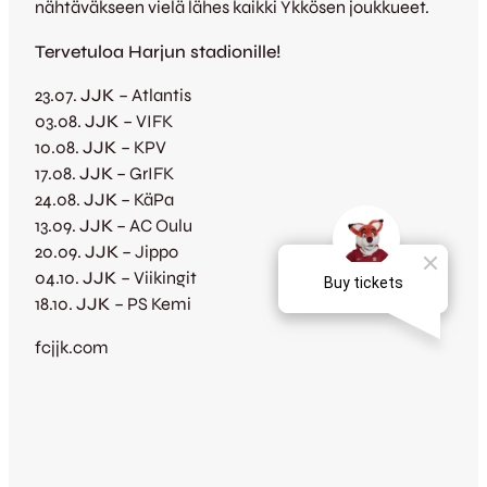
nähtäväkseen vielä lähes kaikki Ykkösen joukkueet.
Tervetuloa Harjun stadionille!
23.07.
JJK
– Atlantis
03.08.
JJK
– VIFK
10.08.
JJK
– KPV
17.08.
JJK
– GrIFK
24.08.
JJK
– KäPa
13.09.
JJK
– AC Oulu
20.09.
JJK
– Jippo
04.10.
JJK
– Viikingit
18.10.
JJK
– PS Kemi
fcjjk.com