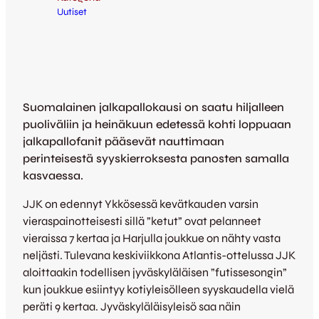
Uutiset
Suomalainen jalkapallokausi on saatu hiljalleen
puoliväliin ja heinäkuun edetessä kohti loppuaan
jalkapallofanit pääsevät nauttimaan
perinteisestä syyskierroksesta panosten samalla
kasvaessa.
JJK on edennyt Ykkösessä kevätkauden varsin
vieraspainotteisesti sillä ”ketut” ovat pelanneet
vieraissa 7 kertaa ja Harjulla joukkue on nähty vasta
neljästi. Tulevana keskiviikkona Atlantis-ottelussa JJK
aloittaakin todellisen jyväskyläläisen ”futissesongin”
kun joukkue esiintyy kotiyleisölleen syyskaudella vielä
peräti 9 kertaa. Jyväskyläläisyleisö saa näin