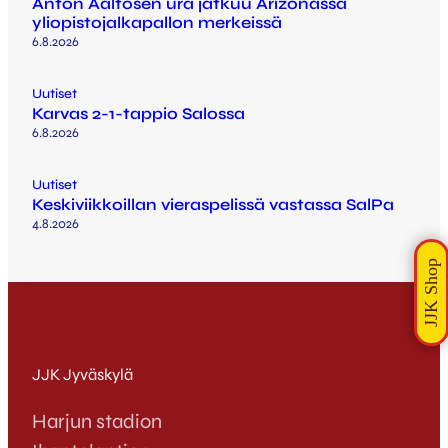
Anton Aaltosen ura jatkuu Arizonassa
yliopistojalkapallon merkeissä
6.8.2026
Uutiset
Karvas 2-1-tappio Salossa
6.8.2026
Uutiset
Keskiviikkoillan vieraspelissä vastassa SalPa
4.8.2026
JJK Jyväskylä
Harjun stadion