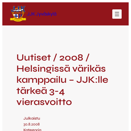
JJK Jyväskylä
Uutiset / 2008 /
Helsingissä värikäs
kamppailu – JJK:lle
tärkeä 3-4
vierasvoitto
Julkaistu
30.8.2008
Kategoria