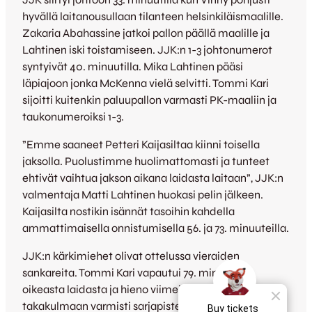
hyvällä laitanousullaan tilanteen helsinkiläismaalille.
Zakaria Abahassine jatkoi pallon päällä maalille ja
Lahtinen iski toistamiseen. JJK:n 1-3 johtonumerot
syntyivät 40. minuutilla. Mika Lahtinen pääsi
läpiajoon jonka McKenna vielä selvitti. Tommi Kari
sijoitti kuitenkin paluupallon varmasti PK-maaliin ja
taukonumeroiksi 1-3.
”Emme saaneet Petteri Kaijasiltaa kiinni toisella
jaksolla. Puolustimme huolimattomasti ja tunteet
ehtivät vaihtua jakson aikana laidasta laitaan”, JJK:n
valmentaja Matti Lahtinen huokasi pelin jälkeen.
Kaijasilta nostikin isännät tasoihin kahdella
ammattimaisella onnistumisella 56. ja 73. minuuteilla.
JJK:n kärkimiehet olivat ottelussa vieraiden
sankareita. Tommi Kari vapautui 79. minuutilta
oikeasta laidasta ja hieno viimeistely maalin
takakulmaan varmisti sarjapisteet Jyväskylään 3-4