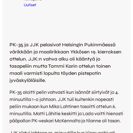
Uutiset
PK-35 ja JJK pelasivat Helsingin Pukinmäessä
värikkään ja maalirikkaan Ykkösen 19. kierroksen
ottelun. JJK:n vahva alku oli kääntyä jo
tasapeliin mutta Tommi Karin ottelun toinen
maali varmisti lopulta täyden pistepotin
jyväskyläläisille.
PK-35 aloitti pelin vahvasti kun isännät siirtyivät jo 4.
minuutilla 1-0 johtoon. JJK tuli kuitenkin nopeasti
peliin mukaan kun Mika Lahtinen tasoitti ottelun 6.
minuutilla. Matti Lähitie keskitti ja Lada voitti hienosti
pääpallon PK-veskari McKennalta ja tilanne oli tasan.
JJK siirtyi johtoon 33. minuutilla kun Vinny pohjusti