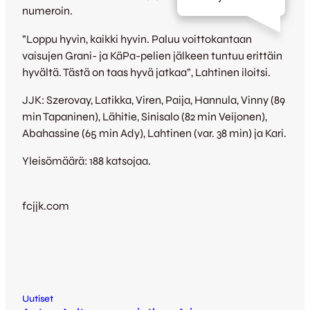
numeroin.
”Loppu hyvin, kaikki hyvin. Paluu voittokantaan
vaisujen Grani- ja KäPa-pelien jälkeen tuntuu erittäin
hyvältä. Tästä on taas hyvä jatkaa”, Lahtinen iloitsi.
JJK: Szerovay, Latikka, Viren, Paija, Hannula, Vinny (89
min Tapaninen), Lähitie, Sinisalo (82 min Veijonen),
Abahassine (65 min Ady), Lahtinen (var. 38 min) ja Kari.
Yleisömäärä: 188 katsojaa.
fcjjk.com
Uutiset