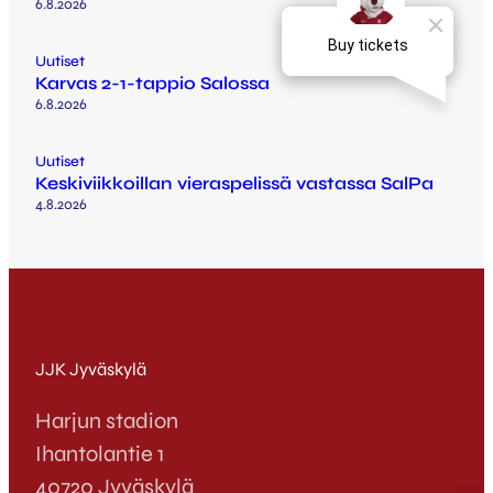
6.8.2026
Uutiset
Karvas 2-1-tappio Salossa
6.8.2026
Uutiset
Keskiviikkoillan vieraspelissä vastassa SalPa
4.8.2026
JJK Jyväskylä
Harjun stadion
Ihantolantie 1
40720 Jyväskylä