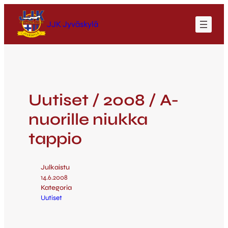
JJK Jyväskylä
Uutiset / 2008 / A-
nuorille niukka
tappio
Julkaistu
14.6.2008
Kategoria
Uutiset