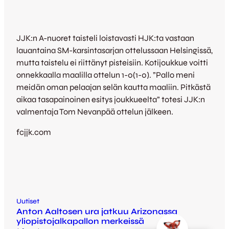
JJK:n A-nuoret taisteli loistavasti HJK:ta vastaan
lauantaina SM-karsintasarjan ottelussaan Helsingissä,
mutta taistelu ei riittänyt pisteisiin. Kotijoukkue voitti
onnekkaalla maalilla ottelun 1-0(1-0). ”Pallo meni
meidän oman pelaajan selän kautta maaliin. Pitkästä
aikaa tasapainoinen esitys joukkueelta” totesi JJK:n
valmentaja Tom Nevanpää ottelun jälkeen.
fcjjk.com
Uutiset
Anton Aaltosen ura jatkuu Arizonassa
yliopistojalkapallon merkeissä