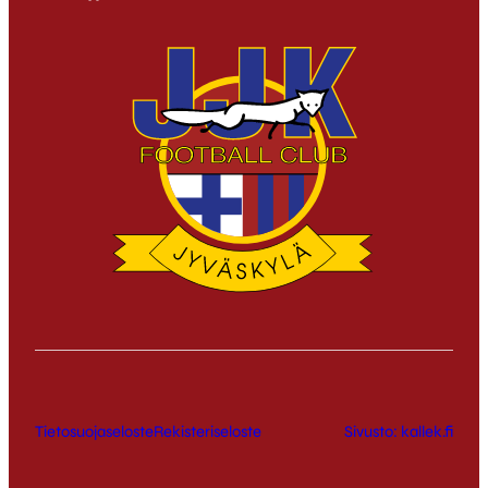
Tietosuojaseloste
Rekisteriseloste
Sivusto: kallek.fi