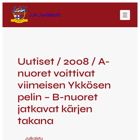
JJK Jyväskylä
Uutiset / 2008 / A-
nuoret voittivat
viimeisen Ykkösen
pelin – B-nuoret
jatkavat kärjen
takana
Julkaistu