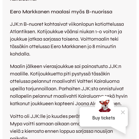
Eero Markkanen maalasi myös B-nuorissa
JJK:n B-nuoret kohtasivat viikonlopun kotiottelussa
Atlantiksen. Kotijoukkue väänsi niukan 1-0 voiton ja
joukkue jatkaa sarjassa toisena. Voittomaalin teki
tässäkin ottelussa Eero Markkanen jo 8 minuutin
kohdalla.
Maalin jälkeen vierasjoukkue sai painostusta JJK:n
maalille. Kotijoukkuetta piti pystyssä tässäkin
ottelussa pelannut maalivahti Valtteri Kairaluoma
upeilla torjunnoillaan. Parhaiten JJK:sta onnistuivat
nollapelin pelannut maalivahti Kairaluoma sekä hyvin
katkonut joukkueen kapteeni Joona Alaporkkunen.
Voitto oli JJK:lle jo kuudes perättäinen, mutta kun
Mypa voitti samaan aikaan oman ottelunsa pysyi se
vielä 2 kierrosta ennen loppua sarjassa nousijan
paikalla.