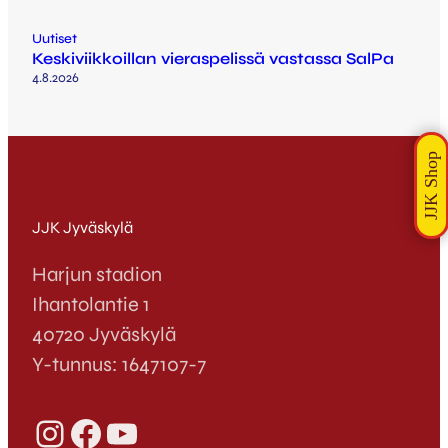
Uutiset
Keskiviikkoillan vieraspelissä vastassa SalPa
4.8.2026
JJK Jyväskylä
Harjun stadion
Ihantolantie 1
40720 Jyväskylä
Y-tunnus: 1647107-7
Instagram
Facebook
YouTube