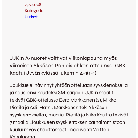
23.9.2008
Kategoria
Uutiset
JJK:n A-nuoret voittivat viikonloppuna myös
viimeisen Ykkösen Pohjoislohkon ottelunsa. GBK
kaatui Jyväskylässä lukemin 4-1(1-1).
Joukkue ei hävinnyt yhtään otteluaan syyskierroksella
ja nousi ensi kaudeksi SM-sarjaan. JJK:n maalit
tekivät GBK-ottelussa Eero Markkanen (2), Mikko
Pietilä ja Adil Hatni. Markkanen teki Ykkösen
syyskierroksella 9 maalia. Pietilä ja Niko Kautto tekivät
7 maalia. Joukkueen syyskierroksen parhaimmistoon
kuului myös ehdottomasti maalivahti Valtteri
Kairaluoma.