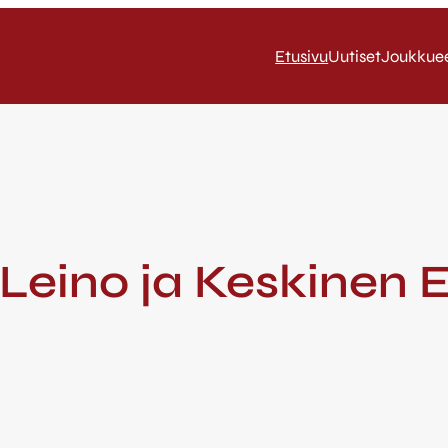
Etusivu
Uutiset
Joukkue
 Leino ja Keskinen 