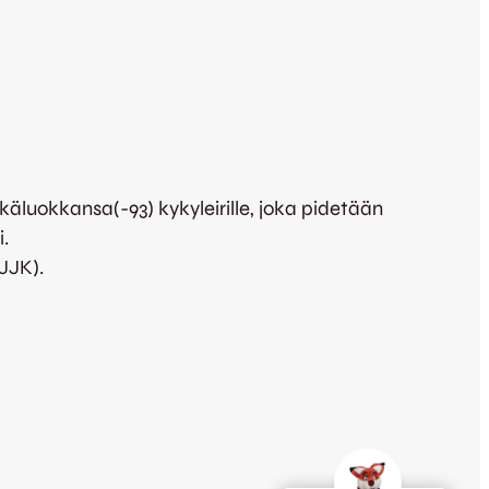
äluokkansa(-93) kykyleirille, joka pidetään
i.
JJK).