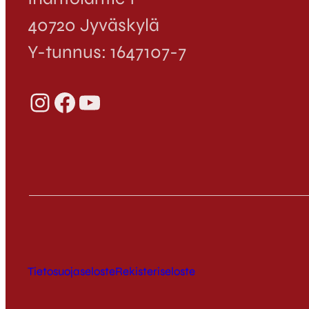
40720 Jyväskylä
Y-tunnus: 1647107-7
Instagram
Facebook
YouTube
Tietosuojaseloste
Rekisteriseloste