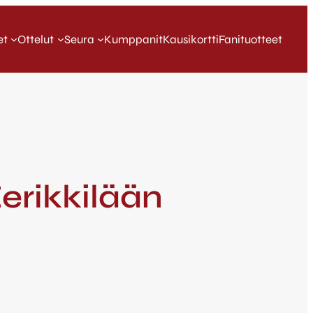
et
Ottelut
Seura
Kumppanit
Kausikortti
Fanituotteet
Eerikkilään