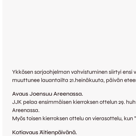
Ykkösen sarjaohjelman vahvistuminen siirtyi ensi v
muuttunee lauantailta 21.heinäkuuta, päivän eteen
Avaus Joensuu Areenassa.
JJK pelaa ensimmäisen kierroksen ottelun 29. huht
Areenassa.
Myös toisen kierroksen ottelu on vierasottelu, ku
Kotiavaus Äitienpäivänä.