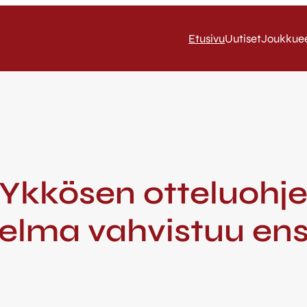
Etusivu
Uutiset
Joukkue
/ Ykkösen otteluoh
lma vahvistuu ensi 