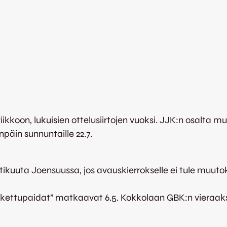
iikkoon, lukuisien ottelusiirtojen vuoksi. JJK:n osalta 
päin sunnuntaille 22.7.
ikuuta Joensuussa, jos avauskierrokselle ei tule muut
n ”kettupaidat” matkaavat 6.5. Kokkolaan GBK:n vieraaks