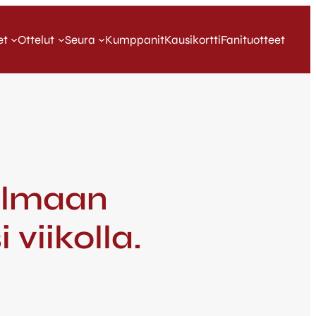
et
Ottelut
Seura
Kumppanit
Kausikortti
Fanituotteet
jelmaan
viikolla.