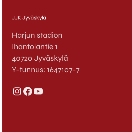
JJK Jyväskylä
Harjun stadion
Ihantolantie 1
40720 Jyväskylä
Y-tunnus: 1647107-7
Instagram
Facebook
YouTube