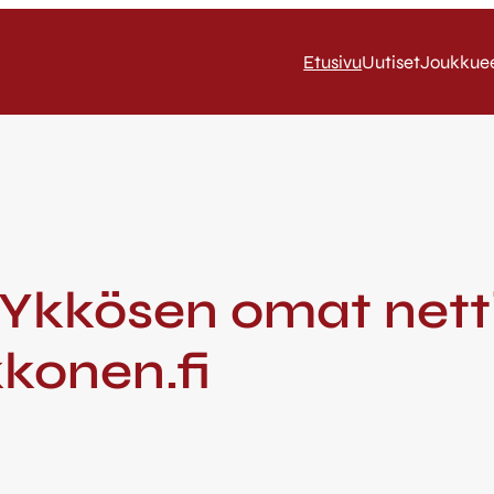
Etusivu
Uutiset
Joukkue
 Ykkösen omat netti
konen.fi