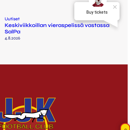
Uutiset
Keskiviikkoillan vieraspelissä vastassa
SalPa
4.8.2026