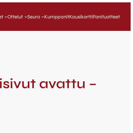
et
Ottelut
Seura
Kumppanit
Kausikortti
Fanituotteet
sivut avattu –