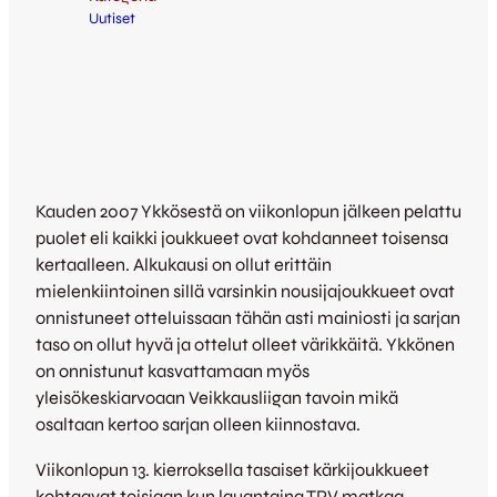
Uutiset
Kauden 2007 Ykkösestä on viikonlopun jälkeen pelattu
puolet eli kaikki joukkueet ovat kohdanneet toisensa
kertaalleen. Alkukausi on ollut erittäin
mielenkiintoinen sillä varsinkin nousijajoukkueet ovat
onnistuneet otteluissaan tähän asti mainiosti ja sarjan
taso on ollut hyvä ja ottelut olleet värikkäitä. Ykkönen
on onnistunut kasvattamaan myös
yleisökeskiarvoaan Veikkausliigan tavoin mikä
osaltaan kertoo sarjan olleen kiinnostava.
Viikonlopun 13. kierroksella tasaiset kärkijoukkueet
kohtaavat toisiaan kun lauantaina TPV matkaa