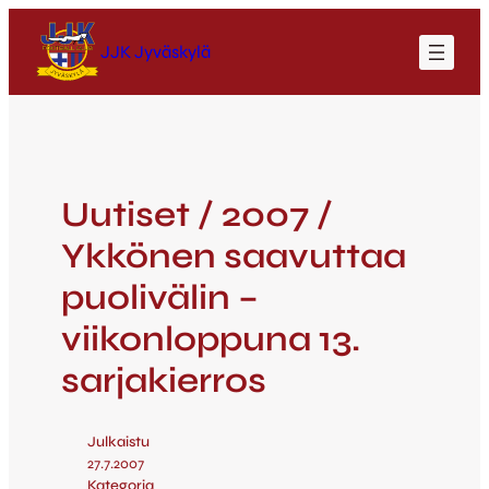
JJK Jyväskylä
Uutiset / 2007 /
Ykkönen saavuttaa
puolivälin –
viikonloppuna 13.
sarjakierros
Julkaistu
27.7.2007
Kategoria