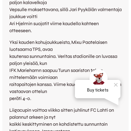
paljon kalavelkoja
Vepsulle maksettavana, sillä Jari Pyykölän valmentaja
joukkue voitti
Ari Hjelmin suojatit viime kaudella kahteen
otteeseen.
Yksi kauden kohujoukkueista, Mixu Paatelaisen
luotsaama TPS, avaa
kautensa sunnuntaina. Veritas stadionille on luvassa
paljon yleisöä, kun
IFK Mariehamn saapuu Turun saariston takaa
mittelemään voimiaan
raitapaitojen kanssa. Viime kaudella TPS hävisi tämän
vastaavan ottelun
peräti 4-0.
Liigacupin voittoa viikko sitten juhlinut FC Lahti on
palannut arkeen ja nyt
kaikki keskittyminen on kohdistettu sunnuntain