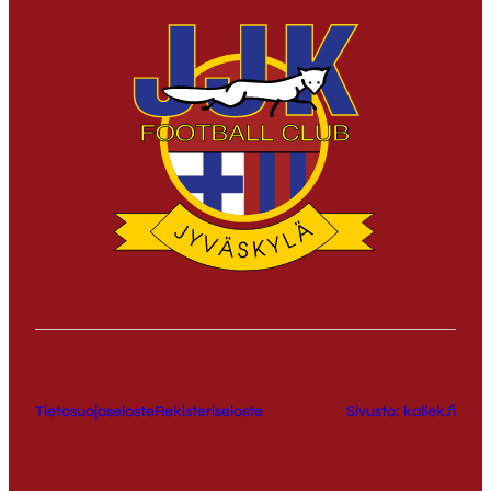
Tietosuojaseloste
Rekisteriseloste
Sivusto: kallek.fi