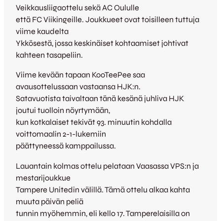
Veikkausliigaottelu sekä AC Oululle
että FC Viikingeille. Joukkueet ovat toisilleen tuttuja
viime kaudelta
Ykkösestä, jossa keskinäiset kohtaamiset johtivat
kahteen tasapeliin.
Viime kevään tapaan KooTeePee saa
avausottelussaan vastaansa HJK:n.
Satavuotista taivaltaan tänä kesänä juhliva HJK
joutui tuolloin nöyrtymään,
kun kotkalaiset tekivät 93. minuutin kohdalla
voittomaalin 2-1-lukemiin
päättyneessä kamppailussa.
Lauantain kolmas ottelu pelataan Vaasassa VPS:n ja
mestarijoukkue
Tampere Unitedin välillä. Tämä ottelu alkaa kahta
muuta päivän peliä
tunnin myöhemmin, eli kello 17. Tamperelaisilla on