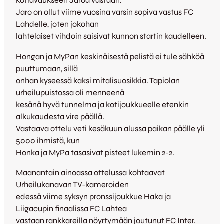
kotiavaukseen Jaroa vastaan.
Jaro on ollut viime vuosina varsin sopiva vastus FC
Lahdelle, joten jokohan
lahtelaiset vihdoin saisivat kunnon startin kaudelleen.
Hongan ja MyPan keskinäisestä pelistä ei tule sähköä
puuttumaan, sillä
onhan kyseessä kaksi mitalisuosikkia. Tapiolan
urheilupuistossa oli menneenä
kesänä hyvä tunnelma ja kotijoukkueelle etenkin
alkukaudesta vire päällä.
Vastaava ottelu veti kesäkuun alussa paikan päälle yli
5000 ihmistä, kun
Honka ja MyPa tasasivat pisteet lukemin 2-2.
Maanantain ainoassa ottelussa kohtaavat
Urheilukanavan TV-kameroiden
edessä viime syksyn pronssijoukkue Haka ja
Liigacupin finaalissa FC Lahtea
vastaan rankkareilla nöyrtymään joutunut FC Inter.