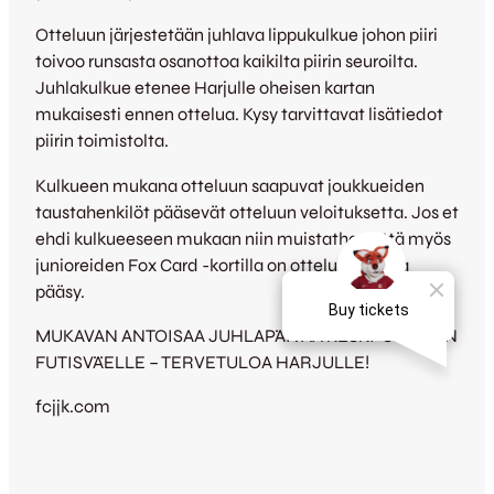
Otteluun järjestetään juhlava lippukulkue johon piiri
toivoo runsasta osanottoa kaikilta piirin seuroilta.
Juhlakulkue etenee Harjulle oheisen kartan
mukaisesti ennen ottelua. Kysy tarvittavat lisätiedot
piirin toimistolta.
Kulkueen mukana otteluun saapuvat joukkueiden
taustahenkilöt pääsevät otteluun veloituksetta. Jos et
ehdi kulkueeseen mukaan niin muistathan että myös
junioreiden Fox Card -kortilla on otteluun vapaa
pääsy.
MUKAVAN ANTOISAA JUHLAPÄIVÄÄ KESKI-SUOMEN
FUTISVÄELLE – TERVETULOA HARJULLE!
fcjjk.com