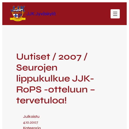
JJK Jyväskylä
Uutiset / 2007 /
Seurojen
lippukulkue JJK-
RoPS -otteluun –
tervetuloa!
Julkaistu
4.10.2007
Kategoria