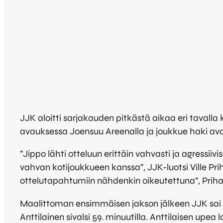
JJK aloitti sarjakauden pitkästä aikaa eri tavalla 
avauksessa Joensuu Areenalla ja joukkue haki avau
”Jippo lähti otteluun erittäin vahvasti ja agress
vahvan kotijoukkueen kanssa”, JJK-luotsi Ville Prih
ottelutapahtumiin nähdenkin oikeutettuna”, Priha 
Maalittoman ensimmäisen jakson jälkeen JJK sai h
Anttilainen sivalsi 59. minuutilla. Anttilaisen upea