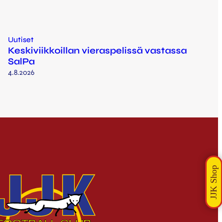
Uutiset
Keskiviikkoillan vieraspelissä vastassa
SalPa
4.8.2026