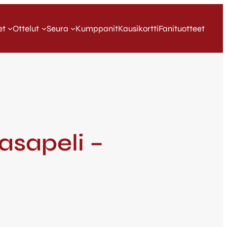
et
Ottelut
Seura
Kumppanit
Kausikortti
Fanituotteet
asapeli –