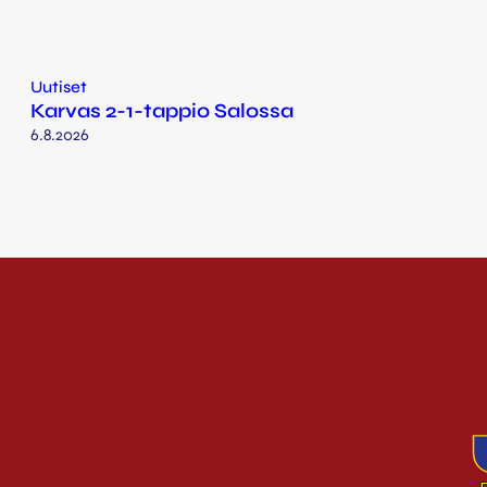
Uutiset
Karvas 2-1-tappio Salossa
6.8.2026