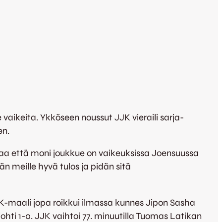
 vaikeita. Ykköseen noussut JJK vieraili sarja-
en.
rmaa että moni joukkue on vaikeuksissa Joensuussa
än meille hyvä tulos ja pidän sitä
JK-maali jopa roikkui ilmassa kunnes Jipon Sasha
johti 1-0. JJK vaihtoi 77. minuutilla Tuomas Latikan