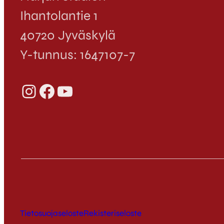
Ihantolantie 1
40720 Jyväskylä
Y-tunnus: 1647107-7
Instagram
Facebook
YouTube
Tietosuojaseloste
Rekisteriseloste