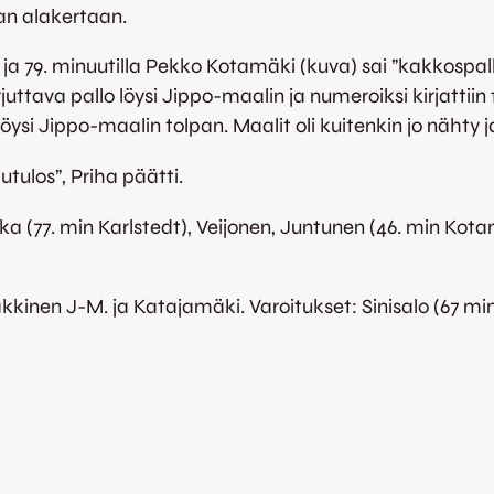
ajan alakertaan.
a 79. minuutilla Pekko Kotamäki (kuva) sai ”kakkospal
ttava pallo löysi Jippo-maalin ja numeroiksi kirjattiin 
ysi Jippo-maalin tolpan. Maalit oli kuitenkin jo nähty ja
tulos”, Priha päätti.
ka (77. min Karlstedt), Veijonen, Juntunen (46. min Kota
kinen J-M. ja Katajamäki. Varoitukset: Sinisalo (67 min