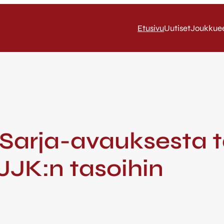
Etusivu
Uutiset
Joukkue
 Sarja-avauksesta t
JJK:n tasoihin