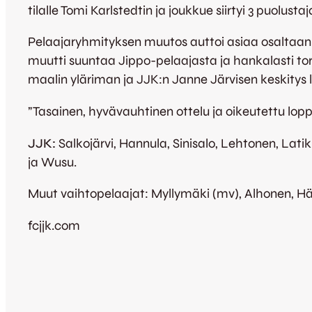
tilalle Tomi Karlstedtin ja joukkue siirtyi 3 puolust
Pelaajaryhmityksen muutos auttoi asiaa osaltaan j
muutti suuntaa Jippo-pelaajasta ja hankalasti torju
maalin yläriman ja JJK:n Janne Järvisen keskitys lö
”Tasainen, hyvävauhtinen ottelu ja oikeutettu loppu
JJK:
Salkojärvi, Hannula, Sinisalo, Lehtonen, Latik
ja Wusu.
Muut vaihtopelaajat: Myllymäki (mv), Alhonen, Häk
fcjjk.com