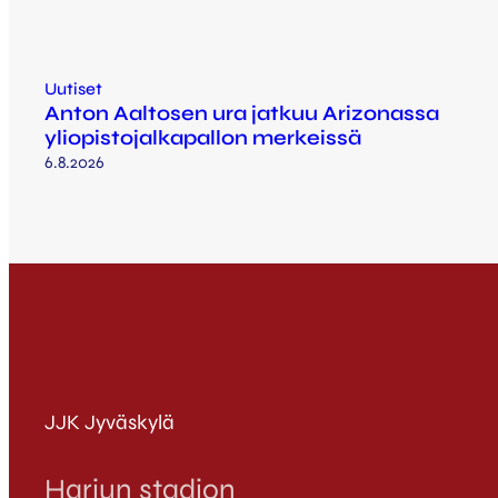
Uutiset
Anton Aaltosen ura jatkuu Arizonassa
yliopistojalkapallon merkeissä
6.8.2026
JJK Jyväskylä
Harjun stadion