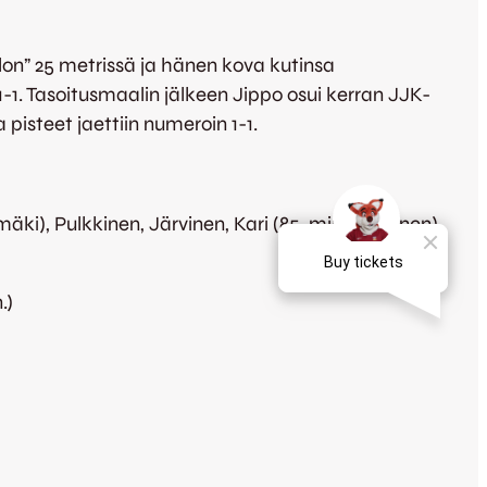
lon” 25 metrissä ja hänen kova kutinsa
1-1. Tasoitusmaalin jälkeen Jippo osui kerran JJK-
 pisteet jaettiin numeroin 1-1.
mäki), Pulkkinen, Järvinen, Kari (85. min Miettinen)
.)