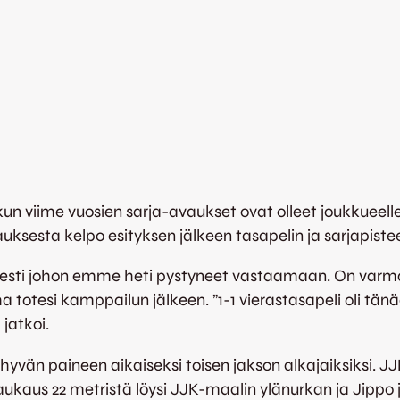
kun viime vuosien sarja-avaukset ovat olleet joukkueelle
ksesta kelpo esityksen jälkeen tasapelin ja sarjapiste
iivisesti johon emme heti pystyneet vastaamaan. On va
a totesi kamppailun jälkeen. ”1-1 vierastasapeli oli tänä
jatkoi.
yvän paineen aikaiseksi toisen jakson alkajaiksiksi. J
 laukaus 22 metristä löysi JJK-maalin ylänurkan ja Jippo 