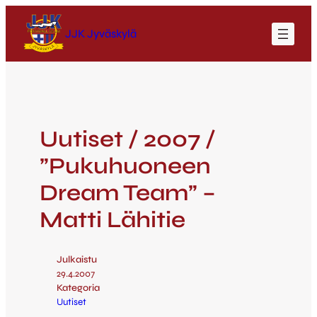
JJK Jyväskylä
Uutiset / 2007 /
”Pukuhuoneen
Dream Team” –
Matti Lähitie
Julkaistu
29.4.2007
Kategoria
Uutiset