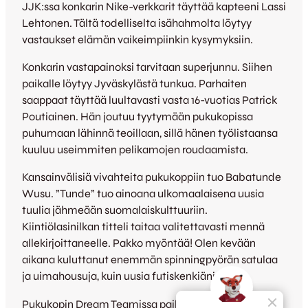
JJK:ssa konkarin Nike-verkkarit täyttää kapteeni Lassi
Lehtonen. Tältä todelliselta isähahmolta löytyy
vastaukset elämän vaikeimpiinkin kysymyksiin.
Konkarin vastapainoksi tarvitaan superjunnu. Siihen
paikalle löytyy Jyväskylästä tunkua. Parhaiten
saappaat täyttää luultavasti vasta 16-vuotias Patrick
Poutiainen. Hän joutuu tyytymään pukukopissa
puhumaan lähinnä teoillaan, sillä hänen työlistaansa
kuuluu useimmiten pelikamojen roudaamista.
Kansainvälisiä vivahteita pukukoppiin tuo Babatunde
Wusu. ”Tunde” tuo ainoana ulkomaalaisena uusia
tuulia jähmeään suomalaiskulttuuriin.
Kiintiölasinilkan titteli taitaa valitettavasti mennä
allekirjoittaneelle. Pakko myöntää! Olen kevään
aikana kuluttanut enemmän spinningpyörän satulaa
ja uimahousuja, kuin uusia futiskenkiäni.
Pukukopin Dream Teamissa paikka kuuluu myös