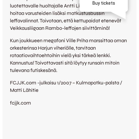
luotettavalle huoltajalle Antti Lindströmille. ”Konda”
hoitaa varusteiden lisäksi matkustusbussin
leffavalinnat. Toivotaan, että kettupaidat etenevät
Veikkausliigaan Rambo-leffojen siivittäminä!
Kun joukkueen megafoni Ville Priha marssittaa oman
orkesterinsa Harjun viheriölle, tarvitaan
rotaatiovaihtoehtoihin vielä yksi tärkeä lenkki.
Kannustus! Toivottavasti sitä löytyy runsain mitoin
tulevana futiskesänä.
FCJJK.com -julkaisu 1/2007 – Kulmapotku-palsta /
Matti Lähitie
fcjjk.com