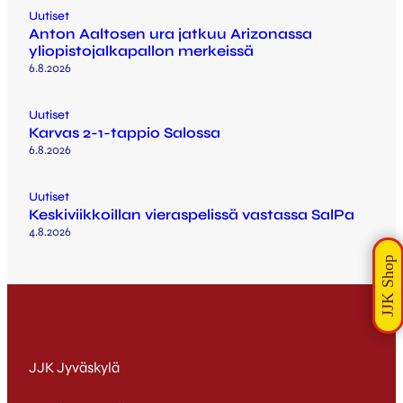
Uutiset
Anton Aaltosen ura jatkuu Arizonassa
yliopistojalkapallon merkeissä
6.8.2026
Uutiset
Karvas 2-1-tappio Salossa
6.8.2026
Uutiset
Keskiviikkoillan vieraspelissä vastassa SalPa
4.8.2026
JJK Jyväskylä