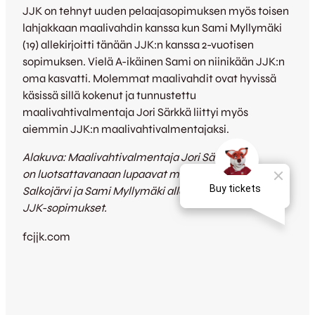
JJK on tehnyt uuden pelaajasopimuksen myös toisen
lahjakkaan maalivahdin kanssa kun Sami Myllymäki
(19) allekirjoitti tänään JJK:n kanssa 2-vuotisen
sopimuksen. Vielä A-ikäinen Sami on niinikään JJK:n
oma kasvatti. Molemmat maalivahdit ovat hyvissä
käsissä sillä kokenut ja tunnustettu
maalivahtivalmentaja Jori Särkkä liittyi myös
aiemmin JJK:n maalivahtivalmentajaksi.
Alakuva: Maalivahtivalmentaja Jori Särkällä
on luotsattavanaan lupaavat maalivahdit kun Matti
Salkojärvi ja Sami Myllymäki allekirjoittivat uudet
JJK-sopimukset.
fcjjk.com