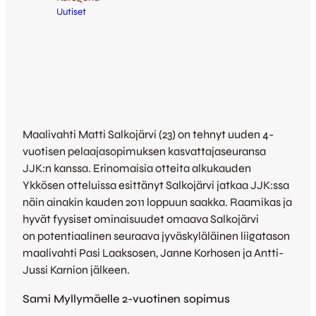
Uutiset
Maalivahti Matti Salkojärvi (23) on tehnyt uuden 4-
vuotisen pelaajasopimuksen kasvattajaseuransa
JJK:n kanssa. Erinomaisia otteita alkukauden
Ykkösen otteluissa esittänyt Salkojärvi jatkaa JJK:ssa
näin ainakin kauden 2011 loppuun saakka. Raamikas ja
hyvät fyysiset ominaisuudet omaava Salkojärvi
on potentiaalinen seuraava jyväskyläläinen liigatason
maalivahti Pasi Laaksosen, Janne Korhosen ja Antti-
Jussi Karnion jälkeen.
Sami Myllymäelle 2-vuotinen sopimus