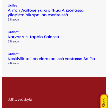
Uutiset
Anton Aaltosen ura jatkuu Arizonassa
yliopistojalkapallon merkeissä
6.8.2026
Uutiset
Karvas 2-1-tappio Salossa
6.8.2026
Uutiset
Keskiviikkoillan vieraspelissä vastassa SalPa
4.8.2026
JJK Jyväskylä