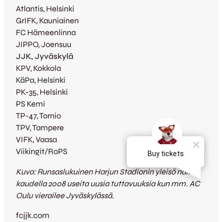
Atlantis, Helsinki
GrIFK, Kauniainen
FC Hämeenlinna
JIPPO, Joensuu
JJK, Jyväskylä
KPV, Kokkola
KäPa, Helsinki
PK-35, Helsinki
PS Kemi
TP-47, Tornio
TPV, Tampere
VIFK, Vaasa
Viikingit/RoPS
Kuva: Runsaslukuinen Harjun Stadionin yleisö näkee
kaudella 2008 useita uusia tuttavuuksia kun mm. AC
Oulu vierailee Jyväskylässä.
fcjjk.com