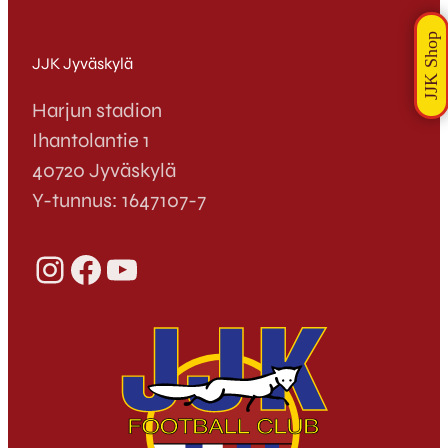
JJK Jyväskylä
Harjun stadion
Ihantolantie 1
40720 Jyväskylä
Y-tunnus: 1647107-7
Instagram
Facebook
YouTube