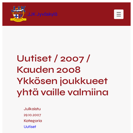
JJK Jyväskylä
Uutiset / 2007 /
Kauden 2008
Ykkösen joukkueet
yhtä vaille valmiina
Julkaistu
29.10.2007
Kategoria
Uutiset