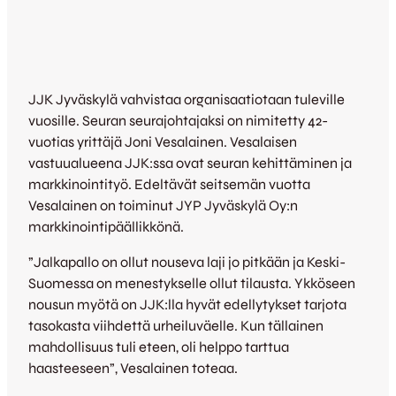
JJK Jyväskylä vahvistaa organisaatiotaan tuleville
vuosille. Seuran seurajohtajaksi on nimitetty 42-
vuotias yrittäjä Joni Vesalainen. Vesalaisen
vastuualueena JJK:ssa ovat seuran kehittäminen ja
markkinointityö. Edeltävät seitsemän vuotta
Vesalainen on toiminut JYP Jyväskylä Oy:n
markkinointipäällikkönä.
”Jalkapallo on ollut nouseva laji jo pitkään ja Keski-
Suomessa on menestykselle ollut tilausta. Ykköseen
nousun myötä on JJK:lla hyvät edellytykset tarjota
tasokasta viihdettä urheiluväelle. Kun tällainen
mahdollisuus tuli eteen, oli helppo tarttua
haasteeseen”, Vesalainen toteaa.