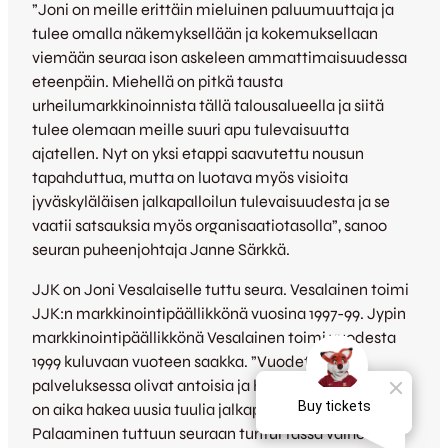
”Joni on meille erittäin mieluinen paluumuuttaja ja
tulee omalla näkemyksellään ja kokemuksellaan
viemään seuraa ison askeleen ammattimaisuudessa
eteenpäin. Miehellä on pitkä tausta
urheilumarkkinoinnista tällä talousalueella ja siitä
tulee olemaan meille suuri apu tulevaisuutta
ajatellen. Nyt on yksi etappi saavutettu nousun
tapahduttua, mutta on luotava myös visioita
jyväskyläläisen jalkapalloilun tulevaisuudesta ja se
vaatii satsauksia myös organisaatiotasolla”, sanoo
seuran puheenjohtaja Janne Särkkä.
JJK on Joni Vesalaiselle tuttu seura. Vesalainen toimi
JJK:n markkinointipäällikkönä vuosina 1997-99. Jypin
markkinointipäällikkönä Vesalainen toimi vuodesta
1999 kuluvaan vuoteen saakka. ”Vuodet Jypin
palveluksessa olivat antoisia ja haastavia, mutta nyt
on aika hakea uusia tuulia jalkapallon saralta.
Palaaminen tuttuun seuraan tuntui tässä vaiheessa