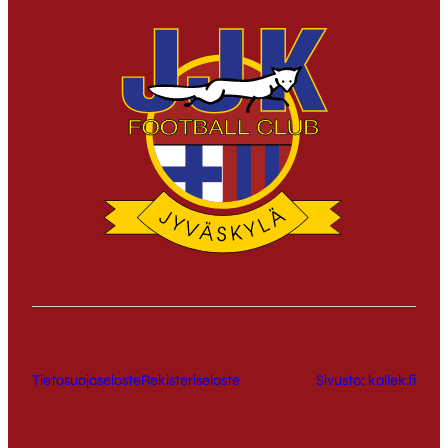
Tietosuojaseloste
Rekisteriseloste
Sivusto: kallek.fi