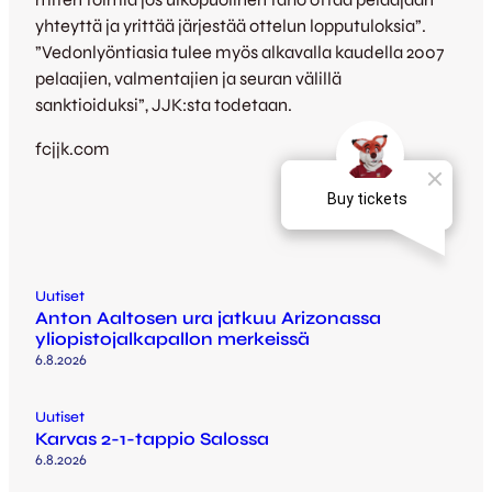
yhteyttä ja yrittää järjestää ottelun lopputuloksia”.
”Vedonlyöntiasia tulee myös alkavalla kaudella 2007
pelaajien, valmentajien ja seuran välillä
sanktioiduksi”, JJK:sta todetaan.
fcjjk.com
Uutiset
Anton Aaltosen ura jatkuu Arizonassa
yliopistojalkapallon merkeissä
6.8.2026
Uutiset
Karvas 2-1-tappio Salossa
6.8.2026