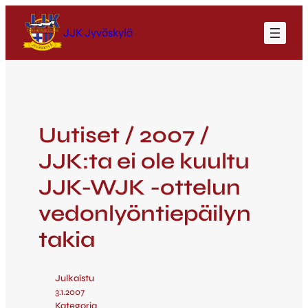
JJK Jyväskylä
Uutiset / 2007 /
JJK:ta ei ole kuultu
JJK-WJK -ottelun
vedonlyöntiepäilyn
takia
Julkaistu
3.1.2007
Kategoria