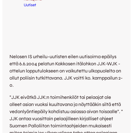
Uutiset
Nelosen IS urheilu-uutisten eilen uutisoima epäilys
että 6.6.2004 pelatun Kakkosen itälohkon JJK-WJK -
ottelun lopputulokseen on vaikutettu ulkopuolelta on
ollut poliisin tutkittavana. JJK voitti ko. kamppailun 2-
0.
”JJK eivätkä JJK:n toimihenkilöt tai pelaajat ole
olleet asian vuoksi kuultavana ja näyttääkin siltä että
vedonlyöntiepäily kohdistuu asiassa aivan toisaalle”. ”
JJK antaa vuosittain pelaajilleen kirjalliset ohjeet
Suomen Palloliiton toimintaohjeiden mukaisesti
miten toimia jos ulkopuolinen taho ottaa pelaajaan