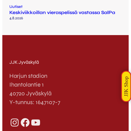
Uutiset
Keskiviikkoillan vieraspelissä vastassa SalPa
4.8.2026
JJK Jyväskylä
Harjun stadion
Ihantolantie 1
40720 Jyväskylä
Y-tunnus: 1647107-7
Instagram
Facebook
YouTube