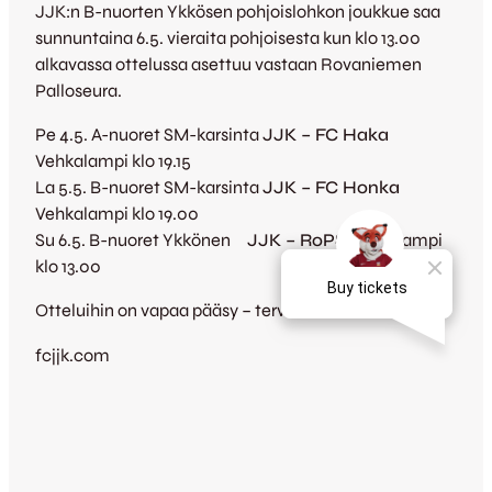
JJK:n B-nuorten Ykkösen pohjoislohkon joukkue saa
sunnuntaina 6.5. vieraita pohjoisesta kun klo 13.00
alkavassa ottelussa asettuu vastaan Rovaniemen
Palloseura.
Pe 4.5. A-nuoret SM-karsinta
JJK – FC Haka
Vehkalampi klo 19.15
La 5.5. B-nuoret SM-karsinta
JJK – FC Honka
Vehkalampi klo 19.00
Su 6.5. B-nuoret Ykkönen
JJK – RoPS
Vehkalampi
klo 13.00
Otteluihin on vapaa pääsy – tervetuloa!
fcjjk.com