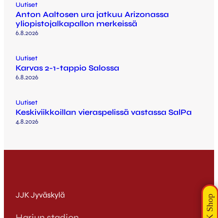
Uutiset
Anton Aaltosen ura jatkuu Arizonassa
yliopistojalkapallon merkeissä
6.8.2026
Uutiset
Karvas 2-1-tappio Salossa
6.8.2026
Uutiset
Keskiviikkoillan vieraspelissä vastassa SalPa
4.8.2026
JJK Jyväskylä
Harjun stadion