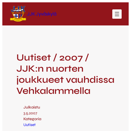
JJK Jyväskylä
Uutiset / 2007 /
JJK:n nuorten
joukkueet vauhdissa
Vehkalammella
Julkaistu
3.5.2007
Kategoria
Uutiset