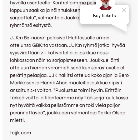
hyvällä asenteella. Kontrolloimme peliä alusta
loppuun saakka ja näin tuloksena oli kauden paras
sarjaottelu”, valmentaja Jaakko Ihanainen ihasteli
ryhmänsä esitystä.
JJK:n B2-nuoret pelasivat Huhtasuolla oman
ottelunsa GBK:ta vastaan. JJK:n ryhmä jatkoi hyvää
syysvirettään 2-1 kotivoitolla ja joukkue nousi
lohkossaan näin 10 sarjapisteeseen. Joukkue lähti
otteluun hieman varamiehisenä kun sairastuvalla oli
peräti 7 pelaajaa. JJK hallitsi ottelua koko ajan ja Eero
Markkasen ja Henrik Ahon maaleilla joukkue nipisti
ansaitun 2-1 voiton. ”Puolustus toimi hyvin. Erittäin
tärkeä voitto ja tilanteemme näyttää sarjataulukossa
nyt hyvältä vaikka pelissämme on toki vielä paljon
parannettavaa”, joukkueen valmentaja Pekka Olsbo
mietti.
fcjjk.com