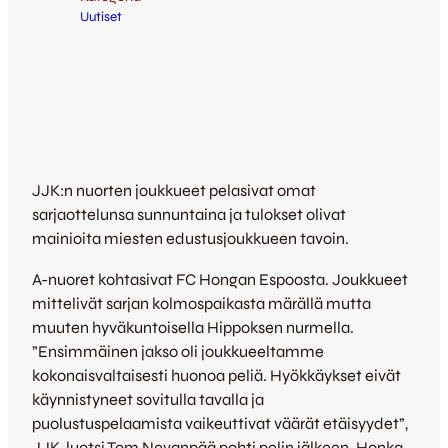
Uutiset
JJK:n nuorten joukkueet pelasivat omat
sarjaottelunsa sunnuntaina ja tulokset olivat
mainioita miesten edustusjoukkueen tavoin.
A-nuoret kohtasivat FC Hongan Espoosta. Joukkueet
mittelivät sarjan kolmospaikasta märällä mutta
muuten hyväkuntoisella Hippoksen nurmella.
”Ensimmäinen jakso oli joukkueeltamme
kokonaisvaltaisesti huonoa peliä. Hyökkäykset eivät
käynnistyneet sovitulla tavalla ja
puolustuspelaamista vaikeuttivat väärät etäisyydet”,
JJK-luotsi Tom Nevanpää pohti pelin jälkeen. Honka