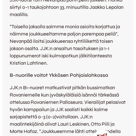
siirtyi 0-1 taukojohtoon 33. minuutilla Jaakko Lepolan
maalilla.
”Toisella jaksolla saimme monia asioita korjattua ja
näimme joukkueeltamme paljon parempaa peliä”,
Nevanpää iloitsi joukkueensa ryhtiliikettä toisen
jakson osalta. JJK:n ansaitun tasoituksen ja 1-1
loppunumerot iski kulmapotkun jälkitilanteesta
Kristian Lahtinen.
B-nuorille voitot Ykkösen Pohjoislohkossa
JJK:n B1-nuoret matkustivat pitkän bussimatkan
Rovaniemelle kun jyväskyläläisiä isännöi tärkeässä
ottelussa Rovaniemen Palloseura. Vierailijat pelasivat
hyvän kamppailun ja JJK saalisti kaikki kolme
sarjapistettä 0-3 (0-2)voitollaan. JJK:n
maalintekijöinä olivat Lauri Leskinen, Otto Piili ja
Morte Hafaz. ”Joukkueemme lähti otteluun todella