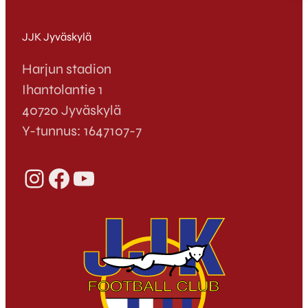
JJK Jyväskylä
Harjun stadion
Ihantolantie 1
40720 Jyväskylä
Y-tunnus: 1647107-7
Instagram
Facebook
YouTube