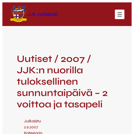
JJK Jyväskylä
Uutiset / 2007 /
JJK:n nuorilla
tuloksellinen
sunnuntaipäivä – 2
voittoa ja tasapeli
Julkaistu
2.9.2007
Kategoria