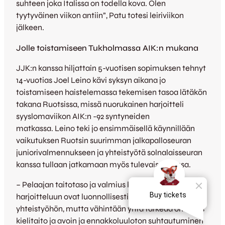
suhteen joka Italissa on todella kova. Olen
tyytyväinen viikon antiin”, Patu totesi leiriviikon
jälkeen.
Jolle toistamiseen Tukholmassa AIK:n mukana
JJK:n kanssa hiljattain 5-vuotisen sopimuksen tehnyt
14-vuotias Joel Leino kävi syksyn aikana jo
toistamiseen haistelemassa tekemisen tasoa lätäkön
takana Ruotsissa, missä nuorukainen harjoitteli
syyslomaviikon AIK:n -92 syntyneiden
matkassa. Leino teki jo ensimmäisellä käynnillään
vaikutuksen Ruotsin suurimman jalkapalloseuran
juniorivalmennukseen ja yhteistyötä solnalaisseuran
kanssa tullaan jatkamaan myös tulevaisuudessa.
– Pelaajan taitotaso ja valmius kovatempoiseen
harjoitteluun ovat luonnollisesti edellytys tällaiseen
yhteistyöhön, mutta vähintään yhtä tärkeää on myös
kielitaito ja avoin ja ennakkoluuloton suhtautuminen