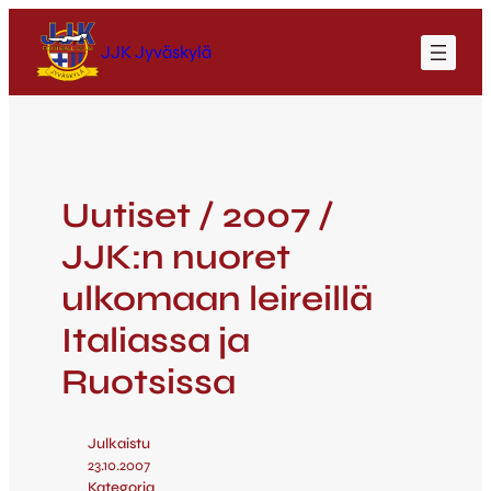
JJK Jyväskylä
Uutiset / 2007 /
JJK:n nuoret
ulkomaan leireillä
Italiassa ja
Ruotsissa
Julkaistu
23.10.2007
Kategoria