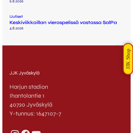
6.8.2026
Uutiset
Keskiviikkoillan vieraspelissä vastassa SalPa
4.8.2026
JJK Jyväskylä
Harjun stadion
Ihantolantie 1
40720 Jyväskylä
Y-tunnus: 1647107-7