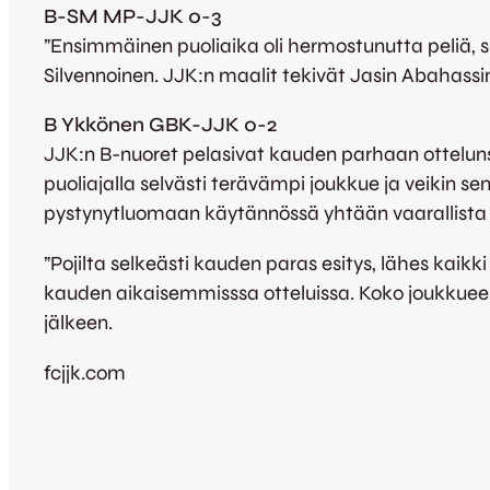
B-SM MP-JJK 0-3
”Ensimmäinen puoliaika oli hermostunutta peliä, s
Silvennoinen. JJK:n maalit tekivät Jasin Abahassine
B Ykkönen GBK-JJK 0-2
JJK:n B-nuoret pelasivat kauden parhaan otteluns
puoliajalla selvästi terävämpi joukkue ja veikin s
pystynytluomaan käytännössä yhtään vaarallista til
”Pojilta selkeästi kauden paras esitys, lähes kaikki 
kauden aikaisemmisssa otteluissa. Koko joukkueel
jälkeen.
fcjjk.com