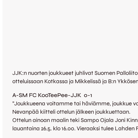
JJK:n nuorten joukkueet juhlivat Suomen Palloliito
otteluissaan Kotkassa ja Mikkelissä ja B:n Ykköse
A-SM FC KooTeePee-JJK 0-1
”Joukkueena voitamme tai häviämme, joukkue voit
Nevanpää kiitteli ottelun jälkeen joukkuettaan.
Ottelun ainoan maalin teki Sampo Ojala Joni Kinnu
lauantaina 26.5. klo 16.00. Vieraaksi tulee Lahden 