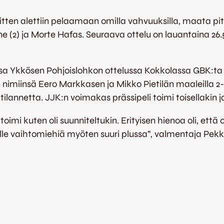
itten alettiin pelaamaan omilla vahvuuksilla, maata pit
 (2) ja Morte Hafas. Seuraava ottelu on lauantaina 26.5.
a Ykkösen Pohjoislohkon ottelussa Kokkolassa GBK:ta va
en nimiinsä Eero Markkasen ja Mikko Pietilän maaleilla 
annetta. JJK:n voimakas prässipeli toimi toisellakin jak
toimi kuten oli suunniteltukin. Erityisen hienoa oli, että 
le vaihtomiehiä myöten suuri plussa”, valmentaja Pekka