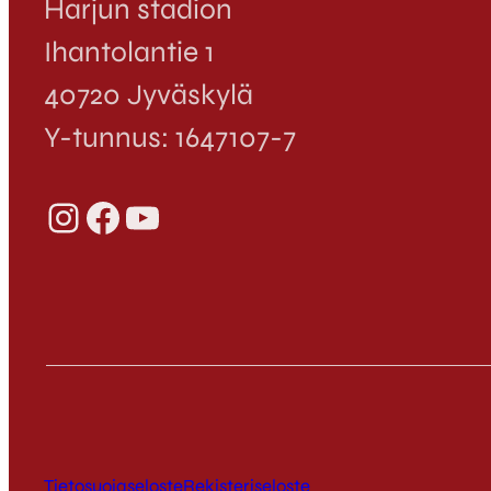
Harjun stadion
Ihantolantie 1
40720 Jyväskylä
Y-tunnus: 1647107-7
Instagram
Facebook
YouTube
Tietosuojaseloste
Rekisteriseloste