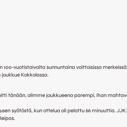
n 100-vuotistaivalta sunnuntaina voittoisissa merkeissä
n joukkue Kokkolassa.
ti tänään, olimme joukkueena parempi, ihan mahtava 
sen syötöstä, kun ottelua oli pelattu 66 minuuttia. JJK
Reipas.