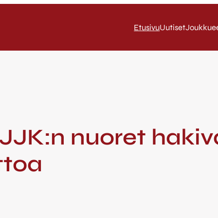
Etusivu
Uutiset
Joukkue
/ JJK:n nuoret haki
ttoa