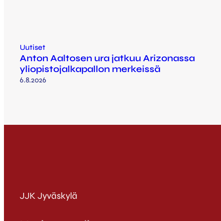
Uutiset
Anton Aaltosen ura jatkuu Arizonassa
yliopistojalkapallon merkeissä
6.8.2026
JJK Jyväskylä