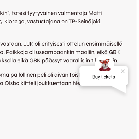
kin”, totesi tyytyväinen valmentaja Matti
 klo 12.30, vastustajana on TP-Seinäjoki.
staan. JJK oli erityisesti ottelun ensimmäisellä
2-0. Paikkoja oli useampaankin maaliin, eikä GBK
solla eikä GBK päässyt vaarallisiin tilanteisiin.
oma pallollinen peli oli aivan toista luokkaa kuin
 Olsbo kiitteli joukkuettaan hienon esityksen