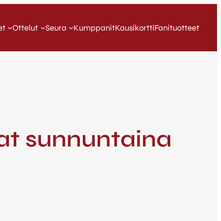
et
Ottelut
Seura
Kumppanit
Kausikortti
Fanituotteet
vat sunnuntaina