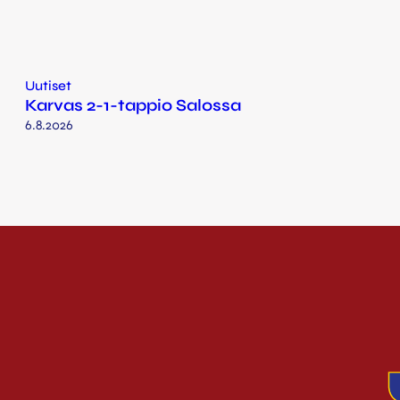
Uutiset
Karvas 2-1-tappio Salossa
6.8.2026