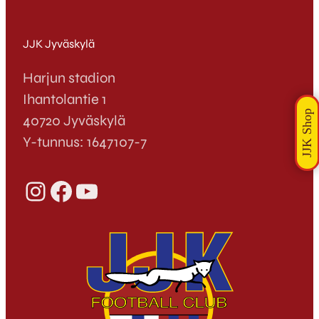
JJK Jyväskylä
Harjun stadion
Ihantolantie 1
40720 Jyväskylä
Y-tunnus: 1647107-7
Instagram
Facebook
YouTube