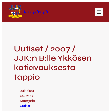
JJK Jyväskylä
Uutiset / 2007 /
JJK:n B:lle Ykkösen
kotiavauksesta
tappio
Julkaistu
28.4.2007
Kategoria
Uutiset