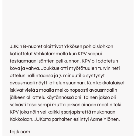
JJK:n B-nuoret aloittivat Ykkösen pohjoislohkon
kotiottelut Vehkalammella kun KPV saapui
testaamaan isäntien pelikunnon. KPV oli odotetun
kova ja vahva. Joukkue otti myötätuulen turvin heti
ottelun hallintaansa ja 7. minuutilla syntynyt
avausmaali näytti ottelun suunnan. Kun kokkolalaiset
iskivät vielä 2 maalia melko nopeasti avausmaalin
jälkeen oli ottelu käytännössä ohi. Toinen jakso oli
selvästi tasaisempi mutta jakson ainoan maalin teki
KPV joka näin vei kaikki 3 sarjapistettä mukanaan
Kokkolaan. JJK:sta parhaiten esiintyi Aarne Ylönen.
fcjjk.com