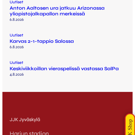
Uutiset
Anton Aaltosen ura jatkuu Arizonassa
yliopistojalkapallon merkeissä
6.8.2026
Uutiset
Karvas 2-1-tappio Salossa
6.8.2026
Uutiset
Keskiviikkoillan vieraspelissä vastassa SalPa
4.8.2026
JJK Jyväskylä
Harjun stadion