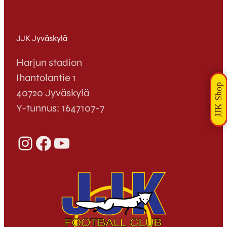
JJK Jyväskylä
Harjun stadion
Ihantolantie 1
40720 Jyväskylä
Y-tunnus: 1647107-7
Instagram
Facebook
YouTube