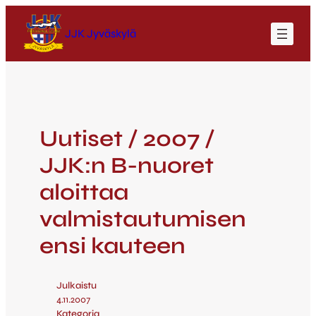
JJK Jyväskylä
Uutiset / 2007 /
JJK:n B-nuoret
aloittaa
valmistautumisen
ensi kauteen
Julkaistu
4.11.2007
Kategoria