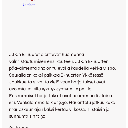
Uutiset
JJK:n B-nuoret aloittavat huomenna
valmistautumisen ensi kauteen. JJK:n B-nuorten
päävalmentajana on tulevalla kaudella Pekka Olsbo.
Seuralla on kaksi paikkaa B-nuorten Ykkösessä.
Joukkueita ei valita vielä vaan harjoitukset ovat
avoimia kaikille 1991-92 syntyneille pojille.
Ensimmäiset harjoitukset ovat huomenna tiistaina
6.11. Vehkalammella klo 19.30. Harjoittelu jatkuu koko
marraskuun ajan kaksi kertaa viikossa. Tiistaisin ja
sunnuntaisin 17.30.
fcjjk.com