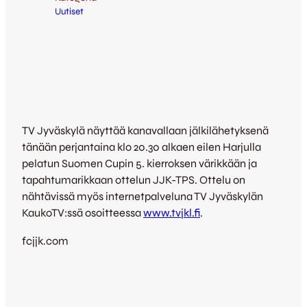
Uutiset
TV Jyväskylä näyttää kanavallaan jälkilähetyksenä
tänään perjantaina klo 20.30 alkaen eilen Harjulla
pelatun Suomen Cupin 5. kierroksen värikkään ja
tapahtumarikkaan ottelun JJK-TPS. Ottelu on
nähtävissä myös internetpalveluna TV Jyväskylän
KaukoTV:ssä osoitteessa
www.tvjkl.fi
.
fcjjk.com