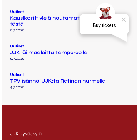
Uutiset
Kausikortit vielä noutamatta? Katso ohjeet
tästä
6.7.2026
Uutiset
JJK jäi maaleitta Tampereella
6.7.2026
Uutiset
TPV isännöi JJK:ta Ratinan nurmella
4.7.2026
JJK Jyväskylä