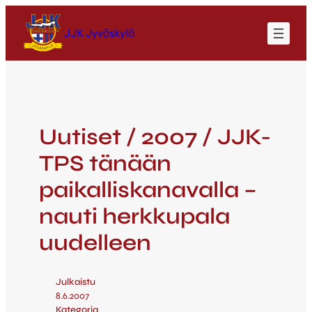
JJK Jyväskylä
Uutiset / 2007 / JJK-
TPS tänään
paikalliskanavalla –
nauti herkkupala
uudelleen
Julkaistu
8.6.2007
Kategoria