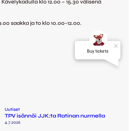
ävelykadulla klo 12.00 – 15.30 välisenä
9.00 saakka ja to klo 10.00-12.00.
Uutiset
TPV isännöi JJK:ta Ratinan nurmella
4.7.2026