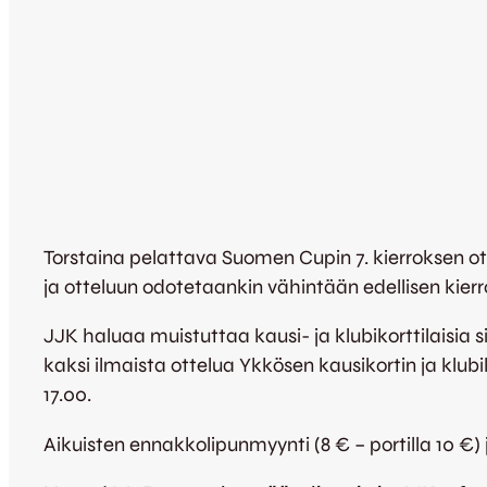
Torstaina pelattava Suomen Cupin 7. kierroksen ot
ja otteluun odotetaankin vähintään edellisen kier
JJK haluaa muistuttaa kausi- ja klubikorttilaisia s
kaksi ilmaista ottelua Ykkösen kausikortin ja klubik
17.00.
Aikuisten ennakkolipunmyynti (8 € – portilla 10 €) j