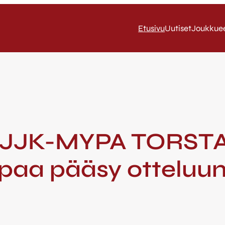
Etusivu
Uutiset
Joukkue
/ JJK-MYPA TORSTA
vapaa pääsy otteluu