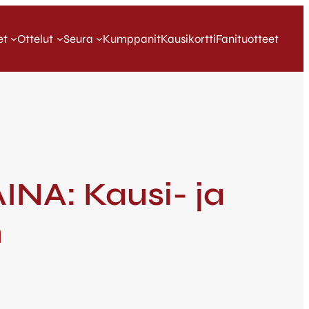
et
Ottelut
Seura
Kumppanit
Kausikortti
Fanituotteet
INA: Kausi- ja
n