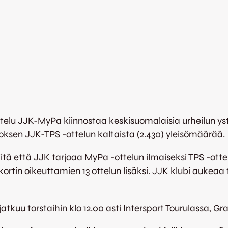
telu JJK-MyPa kiinnostaa keskisuomalaisia urheilun yst
roksen JJK-TPS -ottelun kaltaista (2.430) yleisömäärää.
iitä että JJK tarjoaa MyPa -ottelun ilmaiseksi TPS -otte
ortin oikeuttamien 13 ottelun lisäksi. JJK klubi aukeaa t
atkuu torstaihin klo 12.00 asti Intersport Tourulassa, Gr