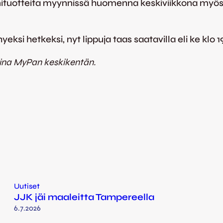
ituotteita myynnissä huomenna keskiviikkona myös K
ksi hetkeksi, nyt lippuja taas saatavilla eli ke klo 1
aina MyPan keskikentän.
Uutiset
JJK jäi maaleitta Tampereella
6.7.2026