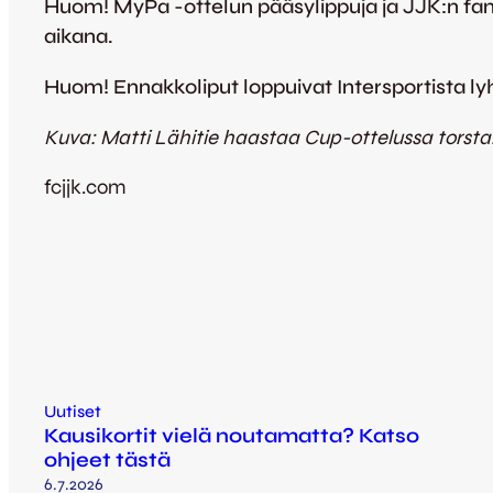
Huom! MyPa -ottelun pääsylippuja ja JJK:n fan
aikana.
Huom! Ennakkoliput loppuivat Intersportista lyhye
Kuva: Matti Lähitie haastaa Cup-ottelussa torst
fcjjk.com
Uutiset
Kausikortit vielä noutamatta? Katso
ohjeet tästä
6.7.2026