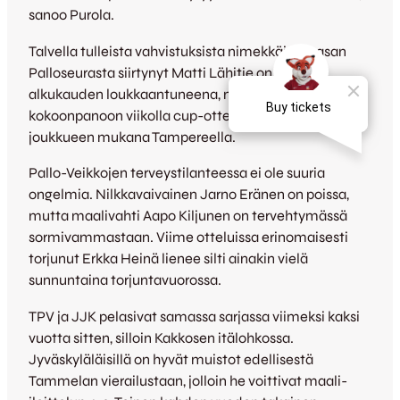
sanoo Purola.
Talvella tulleista vahvistuksista nimekkäin, Vaasan
Palloseurasta siirtynyt Matti Lähitie on ollut
alkukauden loukkaantuneena, mutta palasi
kokoonpanoon viikolla cup-ottelussa ja lienee
joukkueen mukana Tampereella.
Pallo-Veikkojen terveystilanteessa ei ole suuria
ongelmia. Nilkkavaivainen Jarno Eränen on poissa,
mutta maalivahti Aapo Kiljunen on tervehtymässä
sormivammastaan. Viime otteluissa erinomaisesti
torjunut Erkka Heinä lienee silti ainakin vielä
sunnuntaina torjuntavuorossa.
TPV ja JJK pelasivat samassa sarjassa viimeksi kaksi
vuotta sitten, silloin Kakkosen itälohkossa.
Jyväskyläläisillä on hyvät muistot edellisestä
Tammelan vierailustaan, jolloin he voittivat maali-