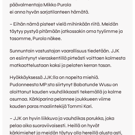
päävalmentaja Mikko Purola
ei anna hyvän sarjatilanteen hämätä.
– Eihän nämä pisteet vielä mihinkään riitä. Meidän
täytyy pystyä pitämään jatkossakin oma tyylimme ja
tasomme, Purola näkee.
Sunnuntain vastustajan vaarallisuus tiedetään. JJK
on esiintynyt vieraskentillä pirteästi voittaen kolmesta
matkaottelustaan kaksi ja pelaten kerran tasan.
Hyökkäyksessä JJK:lla on nopeita miehiä.
Pudonneesta MP:sta siirtynyt Babatunde Wusu on
aloittanut kauden vauhdikkaasti tekemällä jo kolme
osumaa. Kärkiparina pelannee joukkueen viime
kauden paras maalintekijä Tommi Kari.
– JJK on hyvin liikkuva ja vauhdikas porukka, joka
pelaa aika suoraviivaisesti. Heillä on hyvät
kärkimiehet ja meidän täytyy olla hereillä alusta asti,