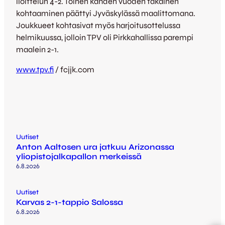
iloittelun 4-2. Toinen kahden vuoden takainen
kohtaaminen päättyi Jyväskylässä maalittomana.
Joukkueet kohtasivat myös harjoitusottelussa
helmikuussa, jolloin TPV oli Pirkkahallissa parempi
maalein 2-1.
www.tpv.fi
/ fcjjk.com
Uutiset
Anton Aaltosen ura jatkuu Arizonassa
yliopistojalkapallon merkeissä
6.8.2026
Uutiset
Karvas 2-1-tappio Salossa
6.8.2026