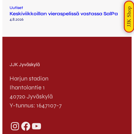
Uutiset
Keskiviikkoillan vieraspelissä vastassa SalPa
4.8.2026
JJK Jyväskylä
Harjun stadion
Ihantolantie 1
40720 Jyväskylä
Y-tunnus: 1647107-7
Instagram
Facebook
YouTube