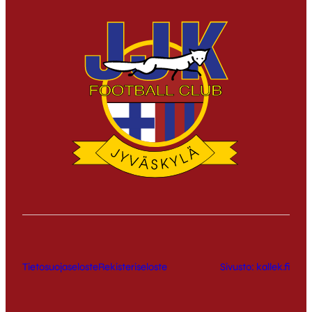
Tietosuojaseloste
Rekisteriseloste
Sivusto: kallek.fi