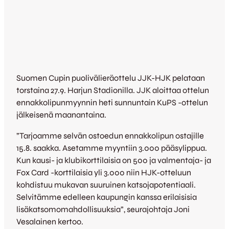
Suomen Cupin puolivälieräottelu JJK-HJK pelataan
torstaina 27.9. Harjun Stadionilla. JJK aloittaa ottelun
ennakkolipunmyynnin heti sunnuntain KuPS -ottelun
jälkeisenä maanantaina.
”Tarjoamme selvän ostoedun ennakkolipun ostajille
15.8. saakka. Asetamme myyntiin 3.000 pääsylippua.
Kun kausi- ja klubikorttilaisia on 500 ja valmentaja- ja
Fox Card -korttilaisia yli 3.000 niin HJK-otteluun
kohdistuu mukavan suuruinen katsojapotentiaali.
Selvitämme edelleen kaupungin kanssa erilaisisia
lisäkatsomomahdollisuuksia”, seurajohtaja Joni
Vesalainen kertoo.